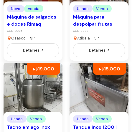
Novo
Venda
Usado
Venda
Máquina de salgados
Máquina para
e doces Rimaq
despolpar frutas
COD-3695
COD-3883
Osasco – SP
Atibaia – SP
Detalhes
Detalhes
19.000
15.000
R$
R$
Usado
Venda
Usado
Venda
Tacho em aço inox
Tanque inox 1200 l