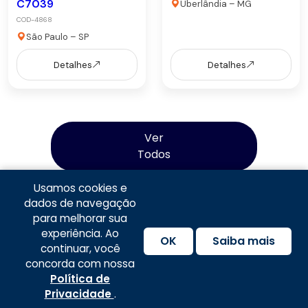
C7039
Uberlândia – MG
COD-4868
São Paulo – SP
Detalhes
Detalhes
Ver
Todos
Usamos cookies e
dados de navegação
para melhorar sua
experiência. Ao
OK
Saiba mais
continuar, você
concorda com nossa
Política de Privacidade
|
Termos e Condições de
Política de
Uso
|
Política de Frete
|
Política de
Privacidade
.