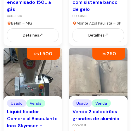
encamisado 150L a
com sistema banco
gás
de gelo
COD-3830
COD-3566
Betim – MG
Monte Azul Paulista – SP
Detalhes
Detalhes
1.500
250
R$
R$
Usado
Venda
Usado
Venda
Liquidificador
Vendo 2 caldeirões
Comercial Basculante
grandes de alumínio
Inox Skymsen -
COD-3611