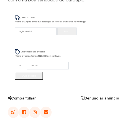
Consultar frete
Informe o CEP para enviar sua solicitação de frete ao anunciante no WhatsApp.
Enviar
Quero fazer uma proposta
Informe o valor no formato R$20.000 (sem centavos).
R$
Enviar proposta
Compartilhar
Denunciar anúncio