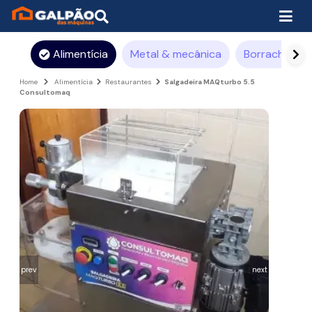
Alimentícia
Metal & mecânica
Borracha
Home
Alimentícia
Restaurantes
Salgadeira MAQturbo 5.5
Consultomaq
prev
next