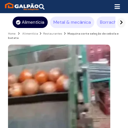
Alimentícia
Metal & mecânica
Borracha
Home
Alimentícia
Restaurantes
Maquina corte seleção de cebola e
batata