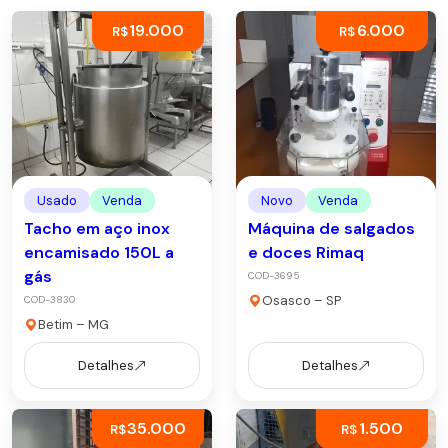
19.000
6.000
R$
R$
Usado
Venda
Novo
Venda
Tacho em aço inox
Máquina de salgados
encamisado 150L a
e doces Rimaq
gás
COD-3695
Osasco – SP
COD-3830
Betim – MG
Detalhes
Detalhes
35.000
1.500
R$
R$