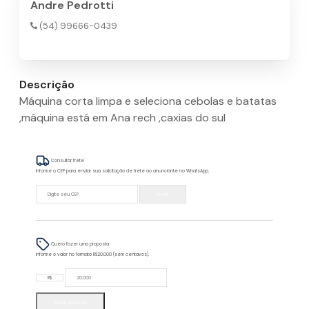
Andre Pedrotti
(54) 99666-0439
Descrição
Máquina corta limpa e seleciona cebolas e batatas
,máquina está em Ana rech ,caxias do sul
Consultar frete
Informe o CEP para enviar sua solicitação de frete ao anunciante no WhatsApp.
Enviar
Quero fazer uma proposta
Informe o valor no formato R$20.000 (sem centavos).
R$
Enviar proposta