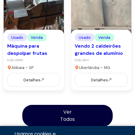
Usado
Venda
Usado
Venda
Máquina para
Vendo 2 caldeirões
despolpar frutas
grandes de alumínio
COD-3883
COD-3611
Atibaia – SP
Uberlândia – MG
Detalhes
Detalhes
Ver
Todos
Usamos cookies e