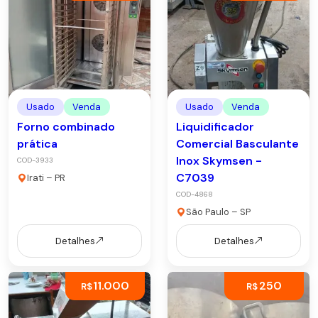
Usado
Venda
Usado
Venda
Forno combinado
Liquidificador
prática
Comercial Basculante
Inox Skymsen -
COD-3933
C7039
Irati – PR
COD-4868
São Paulo – SP
Detalhes
Detalhes
11.000
250
R$
R$