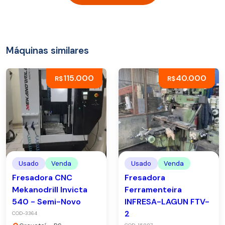
Máquinas similares
115.000
40.000
R$
R$
Usado
Venda
Usado
Venda
Fresadora CNC
Fresadora
Mekanodrill Invicta
Ferramenteira
540 - Semi-Novo
INFRESA-LAGUN FTV-
2
COD-3364