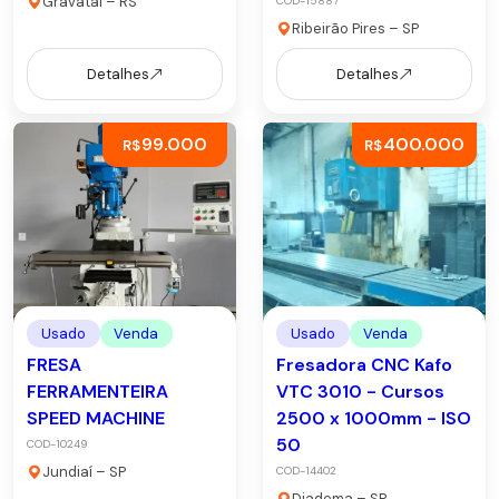
Gravataí – RS
COD-15887
Ribeirão Pires – SP
Detalhes
Detalhes
99.000
400.000
R$
R$
Usado
Venda
Usado
Venda
FRESA
Fresadora CNC Kafo
FERRAMENTEIRA
VTC 3010 - Cursos
SPEED MACHINE
2500 x 1000mm - ISO
50
COD-10249
Jundiaí – SP
COD-14402
Diadema – SP