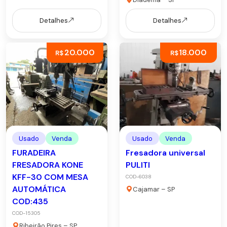
Detalhes
Detalhes
20.000
18.000
R$
R$
Usado
Venda
Usado
Venda
FURADEIRA
Fresadora universal
FRESADORA KONE
PULITI
KFF-30 COM MESA
COD-6038
AUTOMÁTICA
Cajamar – SP
COD:435
COD-15305
Ribeirão Pires – SP