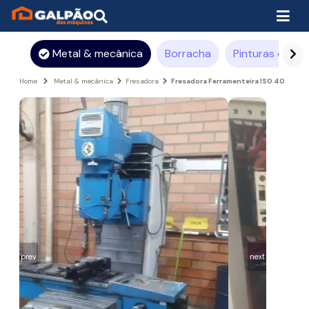
Metal & mecânica
Borracha
Pinturas e rev
Home
Metal & mecânica
Fresadora
Fresadora Ferramenteira ISO 40
prev
next