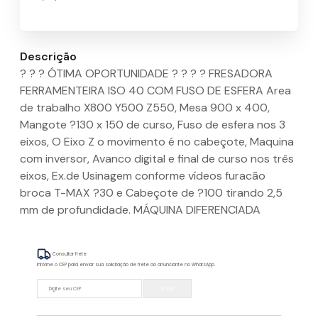
Descrição
? ? ? ÓTIMA OPORTUNIDADE ? ? ? ? FRESADORA
FERRAMENTEIRA ISO 40 COM FUSO DE ESFERA Area
de trabalho X800 Y500 Z550, Mesa 900 x 400,
Mangote ?130 x 150 de curso, Fuso de esfera nos 3
eixos, O Eixo Z o movimento é no cabeçote, Maquina
com inversor, Avanco digital e final de curso nos três
eixos, Ex.de Usinagem conforme vídeos furacão
broca T-MAX ?30 e Cabeçote de ?100 tirando 2,5
mm de profundidade. MÁQUINA DIFERENCIADA
Consultar frete
Informe o CEP para enviar sua solicitação de frete ao anunciante no WhatsApp.
Enviar