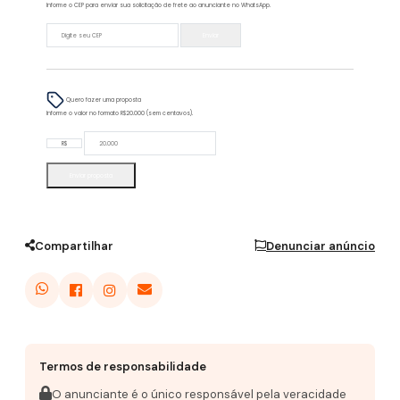
Informe o CEP para enviar sua solicitação de frete ao anunciante no WhatsApp.
Enviar
Quero fazer uma proposta
Informe o valor no formato R$20.000 (sem centavos).
R$
Enviar proposta
Compartilhar
Denunciar anúncio
Termos de responsabilidade
O anunciante é o único responsável pela veracidade