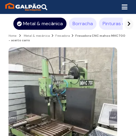
Metal & mecânica
Borracha
Pinturas e rev
Home
Metal & mecânica
Fresadora
Fresadora CNC mahoo MHC700
- aceito carro
prev
next