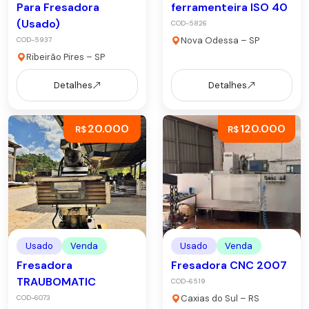
Para Fresadora
ferramenteira ISO 40
(Usado)
COD-5826
Nova Odessa – SP
COD-5937
Ribeirão Pires – SP
Detalhes
Detalhes
20.000
120.000
R$
R$
Usado
Venda
Usado
Venda
Fresadora
Fresadora CNC 2007
TRAUBOMATIC
COD-6519
Caxias do Sul – RS
COD-6073