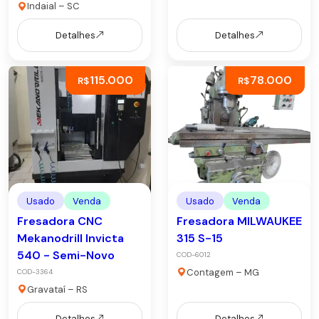
Indaial – SC
Detalhes
Detalhes
115.000
78.000
R$
R$
Usado
Venda
Usado
Venda
Fresadora CNC
Fresadora MILWAUKEE
Mekanodrill Invicta
315 S-15
540 - Semi-Novo
COD-6012
Contagem – MG
COD-3364
Gravataí – RS
Detalhes
Detalhes