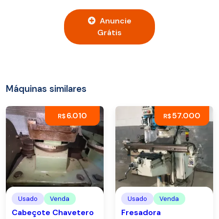
Anuncie
Grátis
Máquinas similares
6.010
57.000
R$
R$
Usado
Venda
Usado
Venda
Cabeçote Chavetero
Fresadora