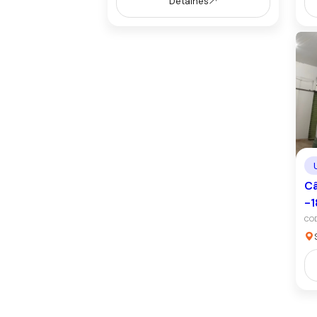
Detalhes
Câ
-1
COD