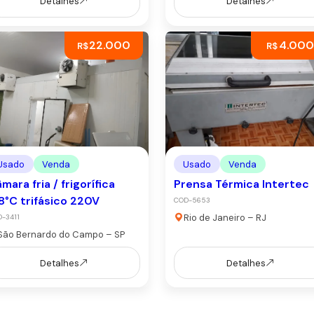
Detalhes
Detalhes
22.000
4.000
R$
R$
Usado
Venda
Usado
Venda
mara fria / frigorífica
Prensa Térmica Intertec
8°C trifásico 220V
COD-5653
Rio de Janeiro – RJ
-3411
São Bernardo do Campo – SP
Detalhes
Detalhes