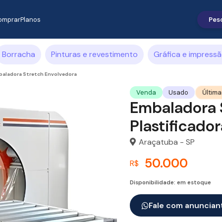
omprar
Planos
Borracha
Pinturas e revestimento
Gráfica e impress
baladora Stretch Envolvedora
Última
Venda
Usado
Embaladora 
Plastificador
Araçatuba - SP
50.000
R$
Disponibilidade: em estoque
Fale com anuncian