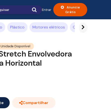
Anuncie
Entrar
Grátis
ão
Plástico
Motores elétricos
Compressor de ar
 Unidade Disponível
Stretch Envolvedora
a Horizontal
te
Compartilhar