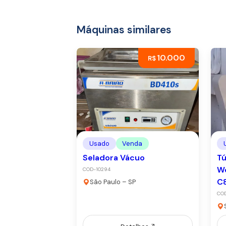
Máquinas similares
10.000
R$
Usado
Venda
Seladora Vácuo
Tú
W
COD-10294
C
São Paulo – SP
COD