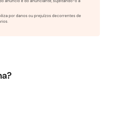
do anúncio e do anunciante, sujeitando-o a
iliza por danos ou prejuízos decorrentes de
rios.
na?