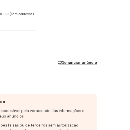
20.000 (sem centavos).
Denunciar anúncio
ade
responsável pela veracidade das informações e
eus anúncios.
ções falsas ou de terceiros sem autorização