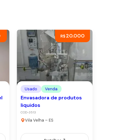
0
20.000
R$
Usado
Venda
l
Envasadora de produtos
liquidos
COD-3513
Vila Velha – ES