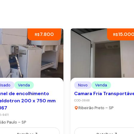
7.800
15.00
R$
R$
Usado
Venda
Novo
Venda
nel de encolhimento
Camara Fria Transportáve
eldotron 200 x 750 mm
COD-3848
867
Ribeirão Preto – SP
-9411
São Paulo – SP