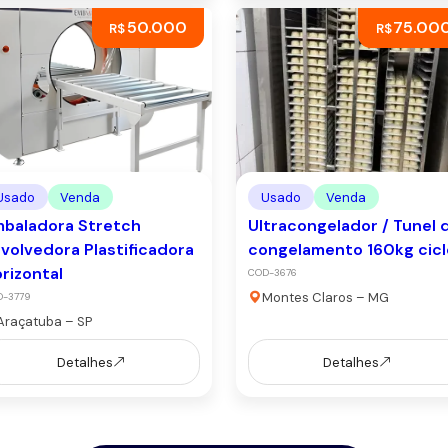
50.000
75.00
R$
R$
Usado
Venda
Usado
Venda
baladora Stretch
Ultracongelador / Tunel 
volvedora Plastificadora
congelamento 160kg cicl
rizontal
COD-3676
Montes Claros – MG
D-3779
Araçatuba – SP
Detalhes
Detalhes