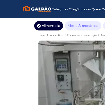
Categorias
Blog
Sobre nós
Quero C
Alimentícia
Metal & mecânica
Home
Alimentícia
Embalagem e conservação
Env