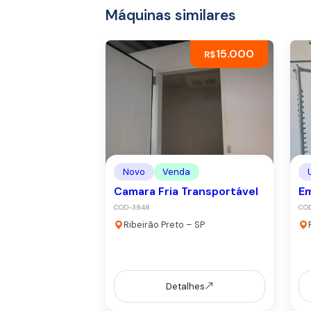
Máquinas similares
15.000
R$
Novo
Venda
Camara Fria Transportável
Em
COD-3848
COD
Ribeirão Preto – SP
Detalhes