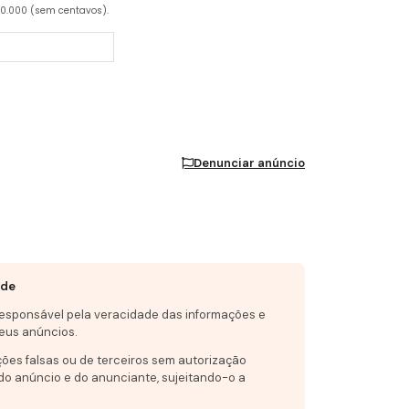
20.000 (sem centavos).
Denunciar anúncio
ade
responsável pela veracidade das informações e
eus anúncios.
ções falsas ou de terceiros sem autorização
do anúncio e do anunciante, sujeitando-o a