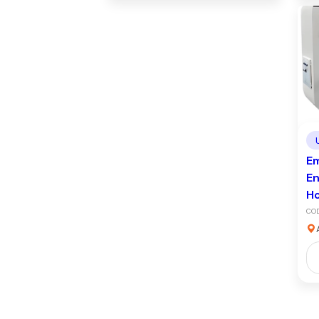
Em
En
Ho
CO