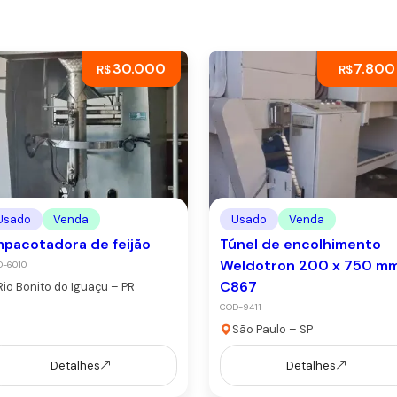
30.000
7.800
R$
R$
Usado
Venda
Usado
Venda
pacotadora de feijão
Túnel de encolhimento
Weldotron 200 x 750 m
-6010
C867
Rio Bonito do Iguaçu – PR
COD-9411
São Paulo – SP
Detalhes
Detalhes