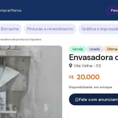
omprar
Planos
Borracha
Pinturas e revestimento
Gráfica e impress
asadora de produtos liquidos
Última
Venda
Usado
Envasadora d
Vila Velha - ES
20.000
R$
Disponibilidade: em estoque
Fale com anuncian