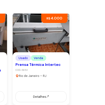
4.000
R$
Usado
Venda
Prensa Térmica Intertec
m
COD-5653
Rio de Janeiro – RJ
Detalhes