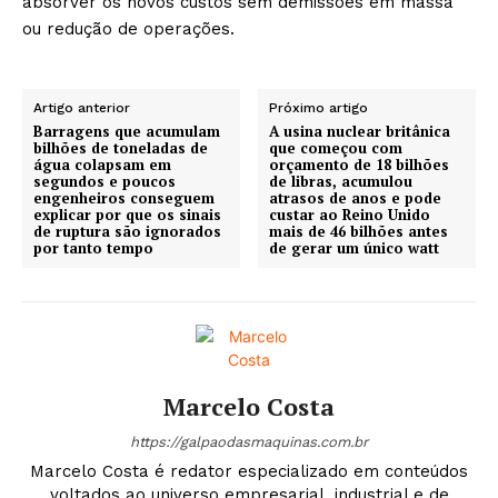
absorver os novos custos sem demissões em massa
ou redução de operações.
Artigo anterior
Próximo artigo
Barragens que acumulam
A usina nuclear britânica
bilhões de toneladas de
que começou com
água colapsam em
orçamento de 18 bilhões
segundos e poucos
de libras, acumulou
engenheiros conseguem
atrasos de anos e pode
explicar por que os sinais
custar ao Reino Unido
de ruptura são ignorados
mais de 46 bilhões antes
por tanto tempo
de gerar um único watt
Marcelo Costa
https://galpaodasmaquinas.com.br
Marcelo Costa é redator especializado em conteúdos
voltados ao universo empresarial, industrial e de