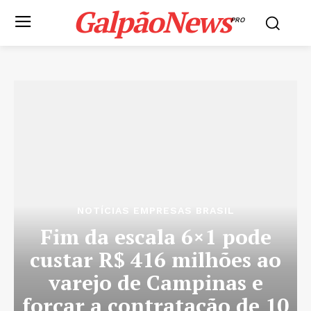
GalpãoNews
PRO
NOTÍCIAS EMPRESAS BRASIL
Fim da escala 6×1 pode
custar R$ 416 milhões ao
varejo de Campinas e
forçar a contratação de 10