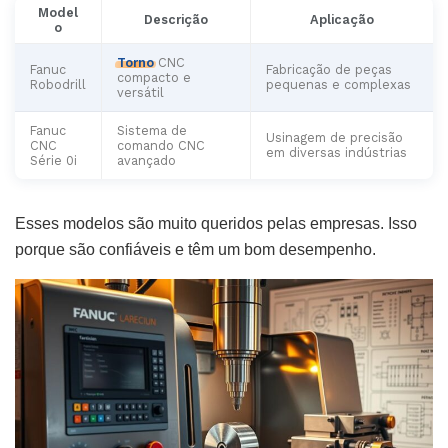
Model
Descrição
Aplicação
o
Torno
CNC
Fanuc
Fabricação de peças
compacto e
Robodrill
pequenas e complexas
versátil
Fanuc
Sistema de
Usinagem de precisão
CNC
comando CNC
em diversas indústrias
Série 0i
avançado
Esses modelos são muito queridos pelas empresas. Isso
porque são confiáveis e têm um bom desempenho.