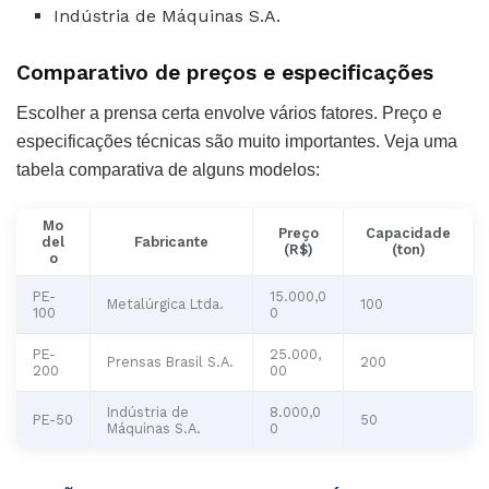
Indústria de Máquinas S.A.
Comparativo de preços e especificações
Escolher a prensa certa envolve vários fatores. Preço e
especificações técnicas são muito importantes. Veja uma
tabela comparativa de alguns modelos:
Mo
Preço
Capacidade
del
Fabricante
(R$)
(ton)
o
PE-
15.000,0
Metalúrgica Ltda.
100
100
0
PE-
25.000,
Prensas Brasil S.A.
200
200
00
Indústria de
8.000,0
PE-50
50
Máquinas S.A.
0