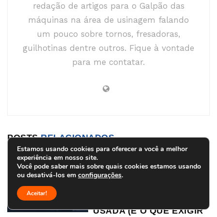
redação de artigos para o Galpão das
máquinas na área de usinagem falando
um pouco sobre tornos, fresadoras,
guilhotinas dentre outros. Fique à vontade
para me contatar.
POSTS
RELACIONADOS
Estamos usando cookies para oferecer a você a melhor
experiência em nosso site.
FRESADORAS
Você pode saber mais sobre quais cookies estamos usando
ACESSÓRIOS QUE
ou desativá-los em
configurações
.
VALORIZAM UMA
Aceitar!
FRESADORA UNIVERSAL
USADA (E O QUE EXIGIR