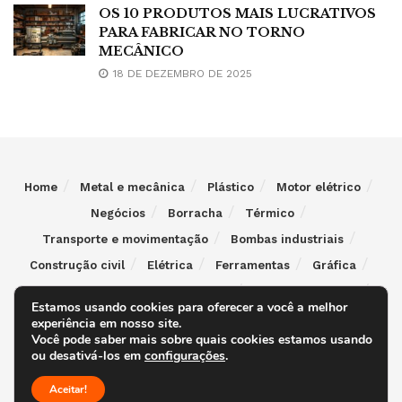
OS 10 PRODUTOS MAIS LUCRATIVOS
PARA FABRICAR NO TORNO
MECÂNICO
18 DE DEZEMBRO DE 2025
Home
Metal e mecânica
Plástico
Motor elétrico
Negócios
Borracha
Térmico
Transporte e movimentação
Bombas industriais
Construção civil
Elétrica
Ferramentas
Gráfica
Indústria e comércio de alimentos
Indústria química
Estamos usando cookies para oferecer a você a melhor
Máquinas indústria Têxtil
Máquinas para madeira
experiência em nosso site.
Você pode saber mais sobre quais cookies estamos usando
Motoredutor
Negócios
Papel e papelão
ou desativá-los em
configurações
.
Pintura e revestimento
Vidro
Térmico
Aceitar!