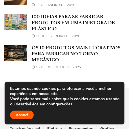
11 DE JANEIRO DE 2026
100 IDEIAS PARA SE FABRICAR:
PRODUTOS EM UMA INJETORA DE
PLÁSTICO
17 DE FEVEREIRO DE 2026
OS 10 PRODUTOS MAIS LUCRATIVOS
PARA FABRICAR NO TORNO
MECÂNICO
18 DE DEZEMBRO DE 2025
Estamos usando cookies para oferecer a você a melhor
experiência em nosso site.
Você pode saber mais sobre quais cookies estamos usando
Home
Metal e mecânica
Plástico
Motor elétrico
ou desativá-los em
configurações
.
Negócios
Borracha
Térmico
Aceitar!
Transporte e movimentação
Bombas industriais
Construção civil
Elétrica
Ferramentas
Gráfica