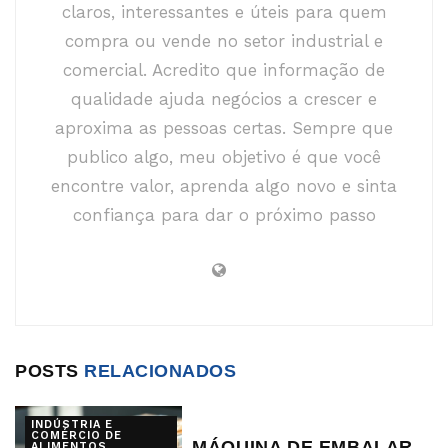
claros, interessantes e úteis para quem
compra ou vende no setor industrial e
comercial. Acredito que informação de
qualidade ajuda negócios a crescer e
aproxima as pessoas certas. Sempre que
publico algo, meu objetivo é que você
encontre valor, aprenda algo novo e sinta
confiança para dar o próximo passo
POSTS
RELACIONADOS
INDÚSTRIA E
COMÉRCIO DE
MÁQUINA DE EMBALAR
ALIMENTOS