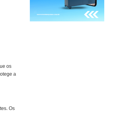
que os
rotege a
tes. Os