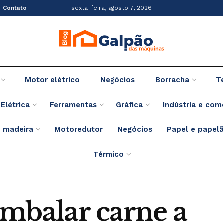
Contato
sexta-feira, agosto 7, 2026
Motor elétrico
Negócios
Borracha
T
Elétrica
Ferramentas
Gráfica
Indústria e com
 madeira
Motoredutor
Negócios
Papel e papel
Térmico
mbalar carne a