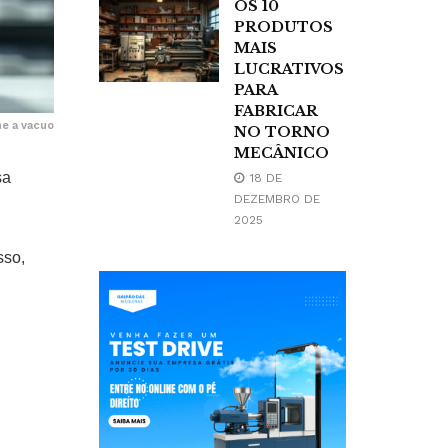
OS 10
PRODUTOS
MAIS
LUCRATIVOS
PARA
FABRICAR
e a vacuo
NO TORNO
MECÂNICO
sa
18 DE
DEZEMBRO DE
2025
sso,