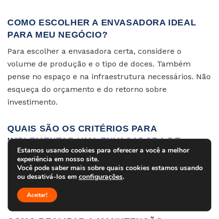
COMO ESCOLHER A ENVASADORA IDEAL
PARA MEU NEGÓCIO?
Para escolher a envasadora certa, considere o
volume de produção e o tipo de doces. Também
pense no espaço e na infraestrutura necessários. Não
esqueça do orçamento e do retorno sobre
investimento.
QUAIS SÃO OS CRITÉRIOS PARA
IMPLEMENTAR UMA ENVASADORA DE
Estamos usando cookies para oferecer a você a melhor
DOCES EM MINHA LINHA DE PRODUÇÃO?
experiência em nosso site.
Você pode saber mais sobre quais cookies estamos usando
Planeje a instalação com cuidado. Treine a equipe
ou desativá-los em
configurações
.
adequadamente. Deixe tempo para adaptação e
ajustes.
Aceitar!