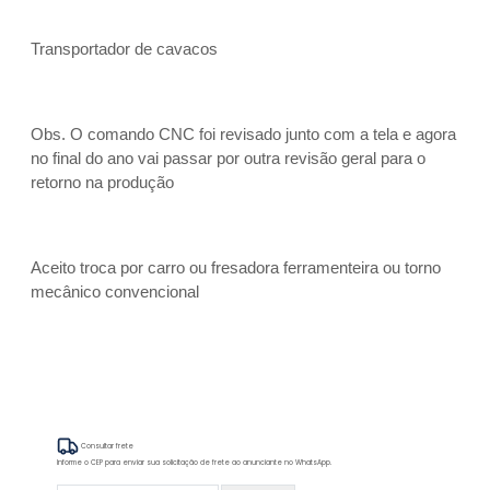
Transportador de cavacos
Obs. O comando CNC foi revisado junto com a tela e agora
no final do ano vai passar por outra revisão geral para o
retorno na produção
Aceito troca por carro ou fresadora ferramenteira ou torno
mecânico convencional
Consultar frete
Informe o CEP para enviar sua solicitação de frete ao anunciante no WhatsApp.