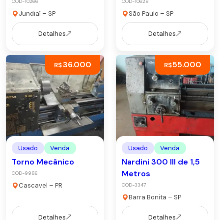
COD-10266
COD-10628
Jundiaí – SP
São Paulo – SP
Detalhes
Detalhes
36.000
55.000
R$
R$
Usado
Venda
Usado
Venda
Torno Mecânico
Nardini 300 III de 1,5
Metros
COD-9986
Cascavel – PR
COD-3347
Barra Bonita – SP
Detalhes
Detalhes