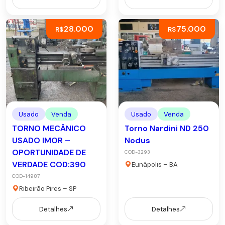
28.000
75.000
R$
R$
Usado
Venda
Usado
Venda
TORNO MECÂNICO
Torno Nardini ND 250
USADO IMOR –
Nodus
OPORTUNIDADE DE
COD-3293
VERDADE COD:390
Eunápolis – BA
COD-14987
Ribeirão Pires – SP
Detalhes
Detalhes