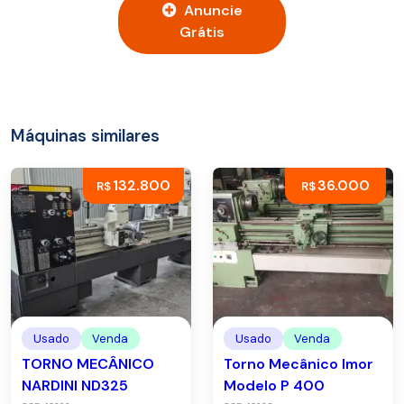
Anuncie
Grátis
Máquinas similares
132.800
36.000
R$
R$
Usado
Venda
Usado
Venda
TORNO MECÂNICO
Torno Mecânico Imor
NARDINI ND325
Modelo P 400