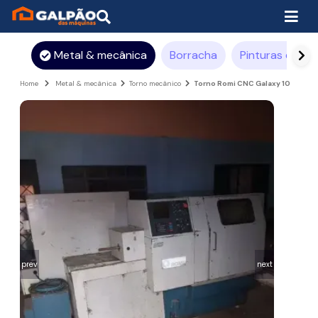
Metal & mecânica
Borracha
Pinturas e rev
Home
Metal & mecânica
Torno mecânico
Torno Romi CNC Galaxy 10
prev
next