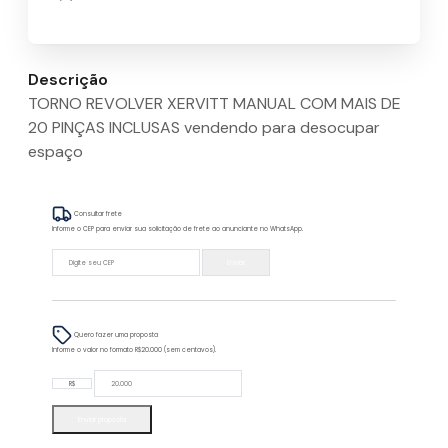
Descrição
TORNO REVOLVER XERVITT MANUAL COM MAIS DE
20 PINÇAS INCLUSAS vendendo para desocupar
espaço
Consultar frete
Informe o CEP para enviar sua solicitação de frete ao anunciante no WhatsApp.
Enviar
Quero fazer uma proposta
Informe o valor no formato R$20.000 (sem centavos).
R$
Enviar proposta