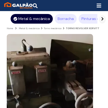
Metal & mecânica
Borracha
Pinturas e rev
Home
Metal & mecânica
Torno mecânico
TORNO REVOLVER XERVITT
prev
next