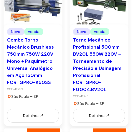
Novo
Venda
Novo
Venda
Combo Torno
Torno Mecânico
Mecânico Brushless
Profissional 500mm
750mm 750W 220V
BV20L 550W 220V –
Mono + Paquímetro
Torneamento de
Universal Analógico
Precisão e Usinagem
em Aço 150mm
Profissional
FORTGPRO-K5033
FORTGPRO-
FG004.BV20L
COD-12759
São Paulo – SP
COD-12744
São Paulo – SP
Detalhes
Detalhes