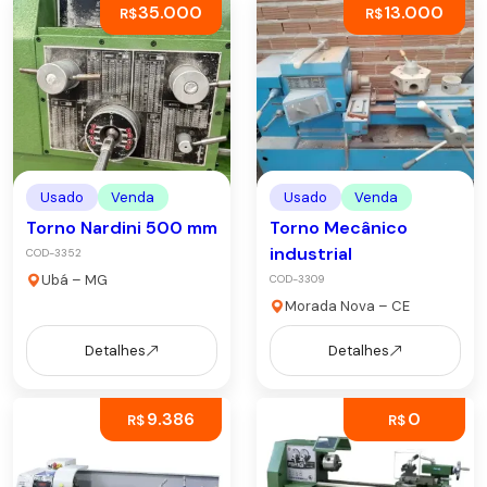
35.000
13.000
R$
R$
Usado
Venda
Usado
Venda
Torno Nardini 500 mm
Torno Mecânico
industrial
COD-3352
Ubá – MG
COD-3309
Morada Nova – CE
Detalhes
Detalhes
9.386
0
R$
R$