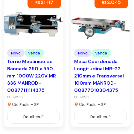
21.117
2.045
R$
R$
Novo
Venda
Novo
Venda
Torno Mecânico de
Mesa Coordenada
Bancada 250 x 550
Longitudinal MR-22
mm 1000W 220V MR-
210mm e Transversal
336 MANROD-
100mm MANROD-
00877111114375
00877010304375
COD-12752
COD-12750
São Paulo – SP
São Paulo – SP
Detalhes
Detalhes