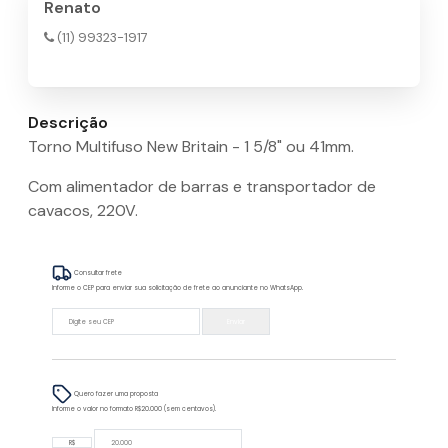
Renato
(11) 99323-1917
Descrição
Torno Multifuso New Britain - 1 5/8" ou 41mm.
Com alimentador de barras e transportador de
cavacos, 220V.
Consultar frete
Informe o CEP para enviar sua solicitação de frete ao anunciante no WhatsApp.
Enviar
Quero fazer uma proposta
Informe o valor no formato R$20.000 (sem centavos).
R$