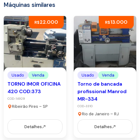
Máquinas similares
22.000
13.000
R$
R$
Usado
Venda
Usado
Venda
TORNO IMOR OFICINA
Torno de bancada
420 COD:373
profissional Manrod
MR-334
COD-14929
Ribeirão Pires – SP
COD-3310
Rio de Janeiro – RJ
Detalhes
Detalhes