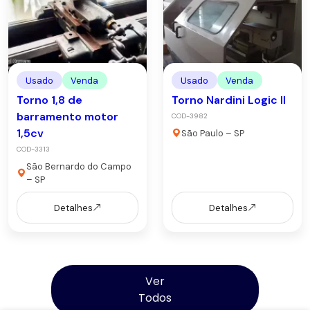
Usado
Venda
Usado
Venda
Torno 1,8 de
Torno Nardini Logic II
barramento motor
COD-3982
1,5cv
São Paulo – SP
COD-3313
São Bernardo do Campo
– SP
Detalhes
Detalhes
Ver
Todos