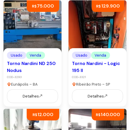
75.000
129.900
R$
R$
Usado
Venda
Usado
Venda
Torno Nardini ND 250
Torno Nardini - Logic
Nodus
195 ll
COD-3293
COD-3321
Eunápolis – BA
Ribeirão Preto – SP
Detalhes
Detalhes
12.000
140.000
R$
R$