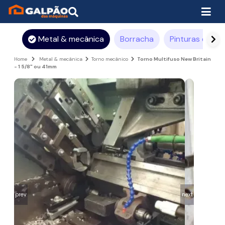
Metal & mecânica
Borracha
Pinturas e rev
Home
Metal & mecânica
Torno mecânico
Torno Multifuso New Britain
- 1 5/8" ou 41mm
prev
next