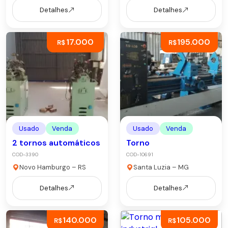
Detalhes
Detalhes
17.000
195.000
R$
R$
Usado
Venda
Usado
Venda
2 tornos automáticos
Torno
COD-3390
COD-10691
Novo Hamburgo – RS
Santa Luzia – MG
Detalhes
Detalhes
140.000
105.000
R$
R$