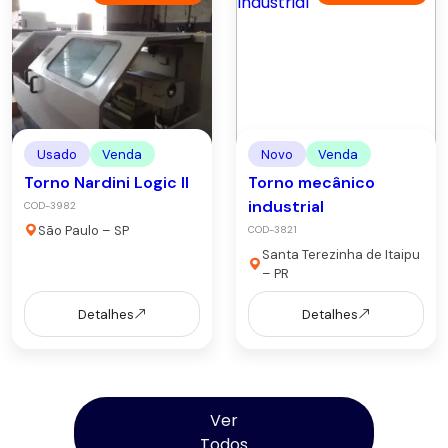
Usado
Venda
Novo
Venda
Torno Nardini Logic II
Torno mecânico
industrial
COD-3982
São Paulo – SP
COD-3821
Santa Terezinha de Itaipu
– PR
Detalhes
Detalhes
Ver
Todos