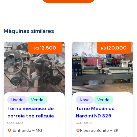
Máquinas similares
12.500
120.000
R$
R$
Usado
Venda
Novo
Venda
Torno mecanico de
Torno Mecânico
correia top relíquia
Nardini ND 325
COD-3330
COD-5978
Itanhandu – MG
Ribeirão Bonito – SP