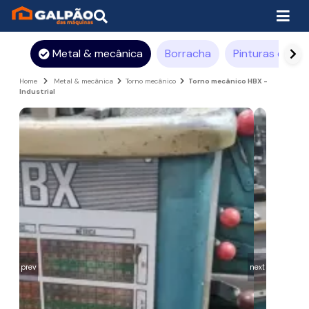
Metal & mecânica
Borracha
Pinturas e rev
Home
Metal & mecânica
Torno mecânico
Torno mecânico HBX -
Industrial
prev
next