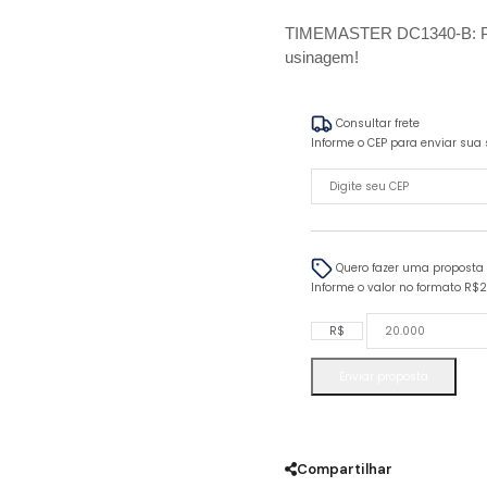
TIMEMASTER DC1340-B: Prec
usinagem!
Consultar frete
Informe o CEP para enviar sua 
Quero fazer uma proposta
Informe o valor no formato R$
R$
Enviar proposta
Compartilhar