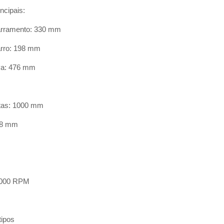
ncipais:
arramento: 330 mm
arro: 198 mm
va: 476 mm
ntas: 1000 mm
38 mm
 2000 RPM
tipos