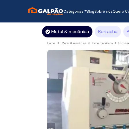
Categorias
Blog
Sobre nós
Quero C
Metal & mecânica
Borracha
P
Home
Metal & mecânica
Torno mecânico
Torno 
prev