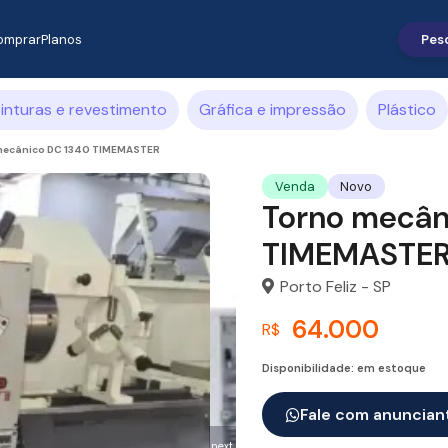
omprar
Planos
inturas e revestimento
Gráfica e impressão
Plástico
mecânico DC 1340 TIMEMASTER
Venda
Novo
Torno mecân
TIMEMASTE
Porto Feliz - SP
64.000
R$
Disponibilidade: em estoque
Fale com anuncian
next