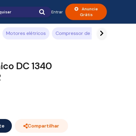
Anuncie
Entrar
Grátis
Motores elétricos
Compressor de ar
Alimentícia
ico DC 1340
R
te
Compartilhar