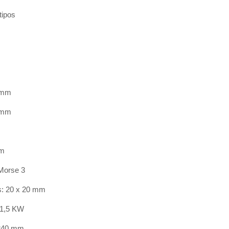
tipos
9 mm
5 mm
mm
Morse 3
s: 20 x 20 mm
: 1,5 KW
1240 mm