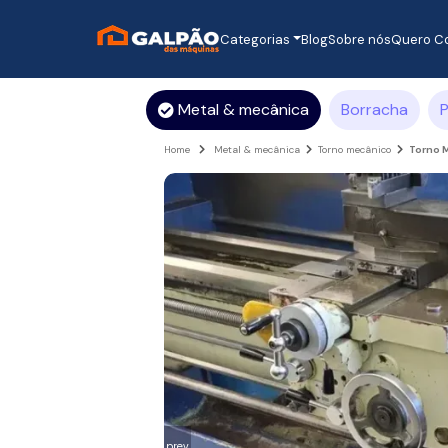
Categorias
Blog
Sobre nós
Quero C
Metal & mecânica
Borracha
P
Home
Metal & mecânica
Torno mecânico
Torno 
prev