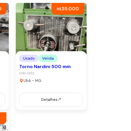
0
35.000
R$
Usado
Venda
Torno Nardini 500 mm
COD-3352
Ubá – MG
Detalhes