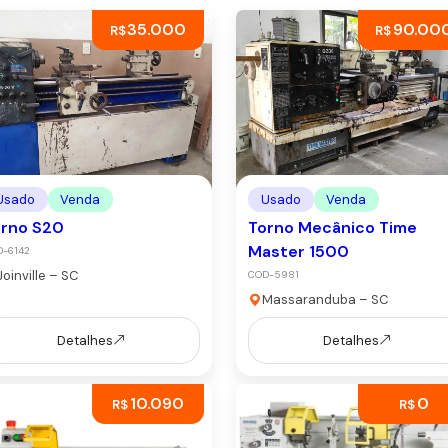
35.000
90.00
R$
R$
Usado
Venda
Usado
Venda
orno S20
Torno Mecânico Time
Master 1500
-6142
Joinville – SC
COD-5981
Massaranduba – SC
Detalhes
Detalhes
10.090
0
R$
R$