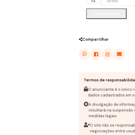
R$
Enviar proposta
Compartilhar
Termos de responsabilid
O anunciante é o único 
dados cadastrados em s
A divulgação de informa
resultará na suspensão 
medidas legais.
O site não se responsab
negociações entre usuá