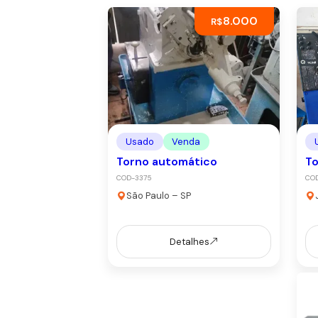
8.000
R$
Usado
Venda
Torno automático
T
COD-3375
COD
São Paulo – SP
Detalhes