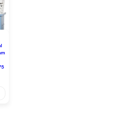
l
mm
75