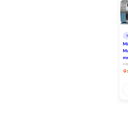
Mi
M
m
COD