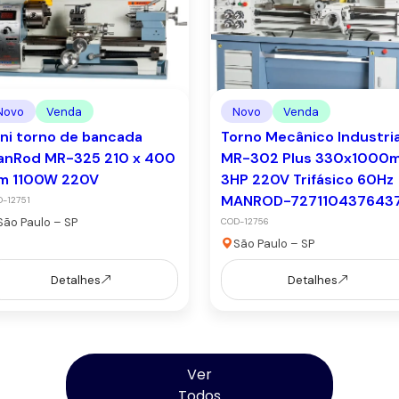
Novo
Venda
Novo
Venda
ni torno de bancada
Torno Mecânico Industria
anRod MR-325 210 x 400
MR-302 Plus 330x1000
m 1100W 220V
3HP 220V Trifásico 60Hz
MANROD-727110437643
-12751
São Paulo – SP
COD-12756
São Paulo – SP
Detalhes
Detalhes
Ver
Todos