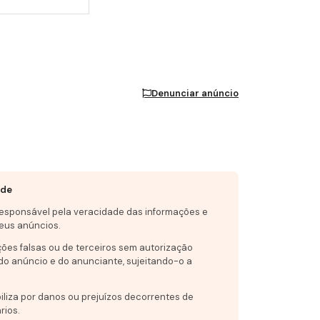
Denunciar anúncio
ade
responsável pela veracidade das informações e
eus anúncios.
ções falsas ou de terceiros sem autorização
do anúncio e do anunciante, sujeitando-o a
iliza por danos ou prejuízos decorrentes de
rios.