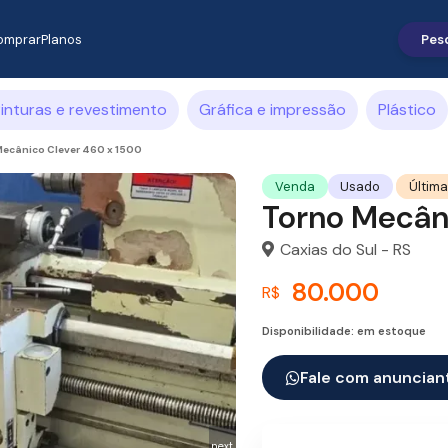
omprar
Planos
inturas e revestimento
Gráfica e impressão
Plástico
Mecânico Clever 460 x 1500
Última
Venda
Usado
Torno Mecân
Caxias do Sul - RS
80.000
R$
Disponibilidade: em estoque
Fale com anuncian
next