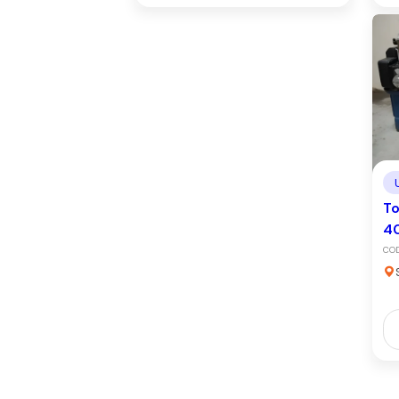
To
4
CO