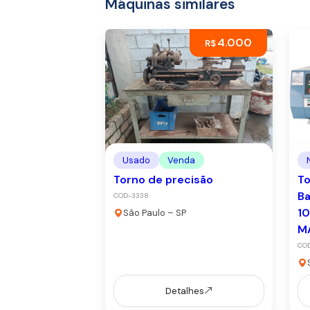
Máquinas similares
4.000
R$
Usado
Venda
Torno de precisão
To
B
COD-3338
1
São Paulo – SP
M
COD
Detalhes