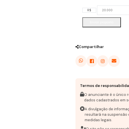
R$
Enviar proposta
Compartilhar
Termos de responsabilid
O anunciante é o único 
dados cadastrados em s
A divulgação de informa
resultará na suspensão 
medidas legais.
O site não se responsab