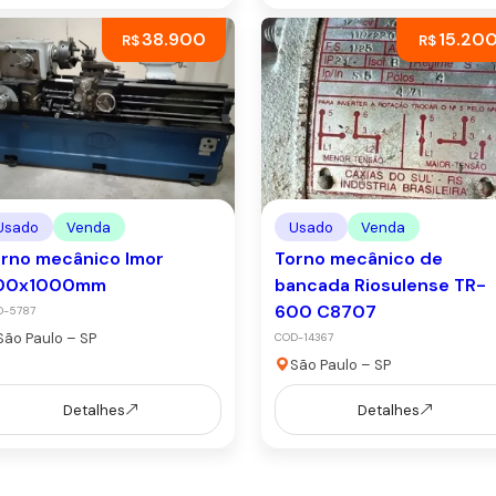
38.900
15.20
R$
R$
Usado
Venda
Usado
Venda
rno mecânico Imor
Torno mecânico de
00x1000mm
bancada Riosulense TR-
600 C8707
D-5787
São Paulo – SP
COD-14367
São Paulo – SP
Detalhes
Detalhes