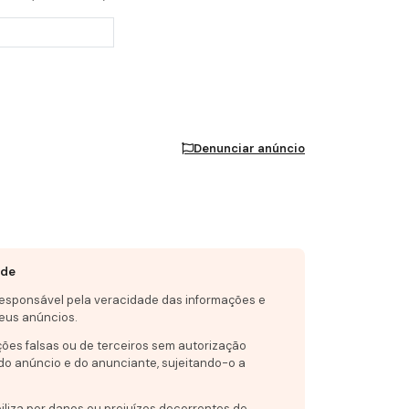
Denunciar anúncio
ade
responsável pela veracidade das informações e
eus anúncios.
ções falsas ou de terceiros sem autorização
do anúncio e do anunciante, sujeitando-o a
iliza por danos ou prejuízos decorrentes de