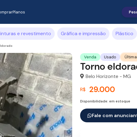
omprar
Planos
inturas e revestimento
Gráfica e impressão
Plástico
eldorado
Última
Venda
Usado
Torno eldor
Belo Horizonte - MG
29.000
R$
Disponibilidade: em estoque
Fale com anuncian
next