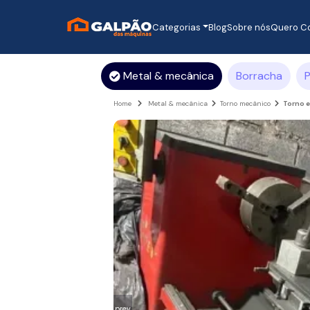
Categorias
Blog
Sobre nós
Quero C
Metal & mecânica
Borracha
P
Home
Metal & mecânica
Torno mecânico
Torno 
prev