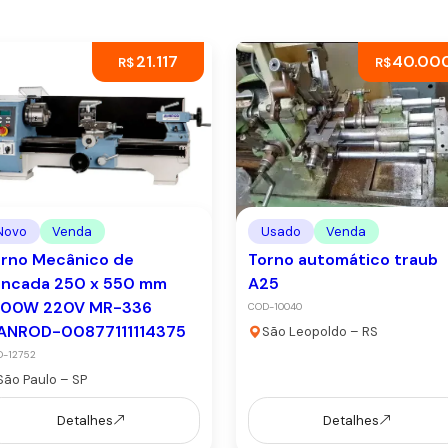
21.117
40.00
R$
R$
Novo
Venda
Usado
Venda
rno Mecânico de
Torno automático traub
ancada 250 x 550 mm
A25
000W 220V MR-336
COD-10040
ANROD-00877111114375
São Leopoldo – RS
-12752
São Paulo – SP
Detalhes
Detalhes