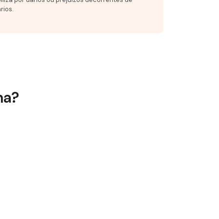
rios.
na?