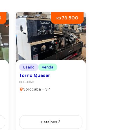
0
73.500
R$
Usado
Venda
Torno Quasar
COD-10175
Sorocaba – SP
Detalhes