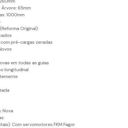
: 260mm
o Árvore: 65mm
tas: 1000mm
s
Reforma Original):
icados
os com pré-cargas zeradas
 Novos
ovas em todas as guias
o longitudinal
entemente
stada
a: Nova
s:
tais): Com servomotores FKM Fagor