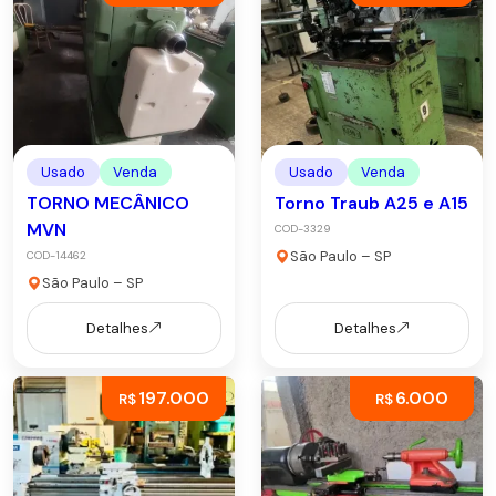
Usado
Venda
Usado
Venda
TORNO MECÂNICO
Torno Traub A25 e A15
MVN
COD-3329
São Paulo – SP
COD-14462
São Paulo – SP
Detalhes
Detalhes
197.000
6.000
R$
R$