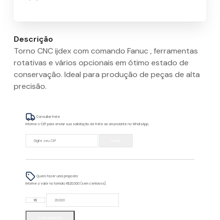
Descrição
Torno CNC ijdex com comando Fanuc , ferramentas
rotativas e vários opcionais em ótimo estado de
conservação. Ideal para produção de peças de alta
precisão.
Consultar frete
Informe o CEP para enviar sua solicitação de frete ao anunciante no WhatsApp.
Enviar
Quero fazer uma proposta
Informe o valor no formato R$20.000 (sem centavos).
R$
Enviar proposta