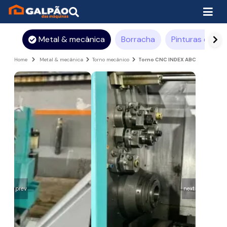
Metal & mecânica
Borracha
Pinturas e rev
Home
Metal & mecânica
Torno mecânico
Torno CNC INDEX ABC
prev
next