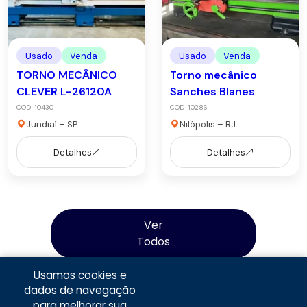
Usado
Venda
Usado
Venda
TORNO MECÂNICO
Torno mecânico
CLEVER L-26120A
Sanches Blanes
COD-10430
COD-10286
Jundiaí – SP
Nilópolis – RJ
Detalhes
Detalhes
Ver
Todos
Usamos cookies e
dados de navegação
para melhorar sua