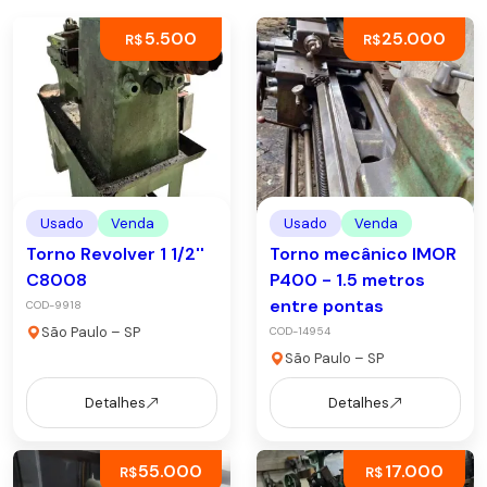
5.500
25.000
R$
R$
Usado
Venda
Usado
Venda
Torno Revolver 1 1/2''
Torno mecânico IMOR
C8008
P400 - 1.5 metros
entre pontas
COD-9918
São Paulo – SP
COD-14954
São Paulo – SP
Detalhes
Detalhes
55.000
17.000
R$
R$