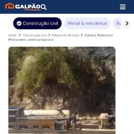
Construção civil
Metal & mecânica
Borrach
Home
Construção civil
Máquinas de tijolo
Tobata, Redutor e
Misturador, aceito proposta
prev
next