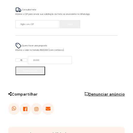
Consultar frete
Informe o CEP para enviar sua solicitação de frete ao anunciante no WhatsApp.
Enviar
Quero fazer uma proposta
Informe o valor no formato R$20.000 (sem centavos).
R$
Enviar proposta
Compartilhar
Denunciar anúncio