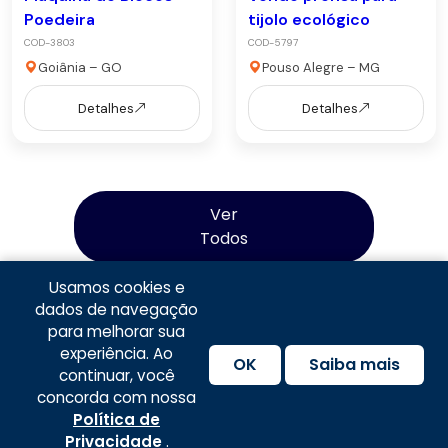
Poedeira
tijolo ecológico
COD-3803
COD-5797
Goiânia – GO
Pouso Alegre – MG
Detalhes
Detalhes
Ver
Todos
Usamos cookies e
dados de navegação
para melhorar sua
experiência. Ao
OK
Saiba mais
continuar, você
concorda com nossa
Política de Privacidade
|
Termos e Condições de
Política de
Fale com anunciante
Compartilhar
Uso
|
Política de Frete
|
Política de
Privacidade
.