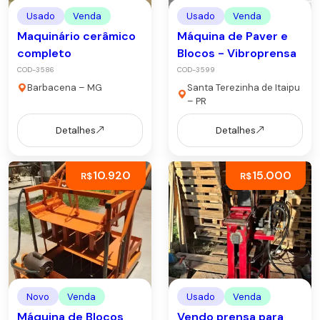
Usado
Venda
Usado
Venda
Maquinário cerâmico
Máquina de Paver e
completo
Blocos - Vibroprensa
COD-3586
COD-3599
Barbacena – MG
Santa Terezinha de Itaipu
– PR
Detalhes
Detalhes
10.920
15.000
R$
R$
Novo
Venda
Usado
Venda
Máquina de Blocos
Vendo prensa para