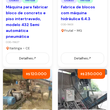
Usado
Venda
Usado
Venda
Máquina para fabricar
Fabrica de blocos
bloco de concreto e
com máquina
piso intertravado,
hidráulica 6.4.3
modelo 432 Semi
COD-5603
automática
Frutal – MG
pneumática
COD-15627
Itaitinga – CE
Detalhes
Detalhes
120.000
250.000
R$
R$