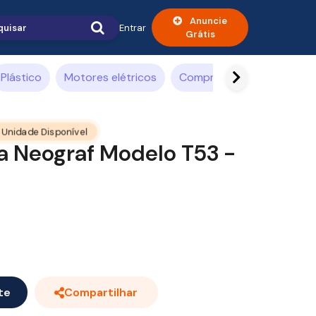
Anuncie
Entrar
Grátis
Plástico
Motores elétricos
Compressor de ar
Alim
 Unidade Disponível
a Neograf Modelo T53 -
te
Compartilhar