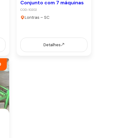
Conjunto com 7 máquinas
COD-10202
Lontras – SC
Detalhes
0