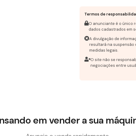
Termos de responsabilid
O anunciante é o único 
dados cadastrados em s
A divulgação de informa
resultará na suspensão 
medidas legais.
O site não se responsab
negociações entre usuá
nsando em vender a sua máqui
Anuncie e venda rapidamente.