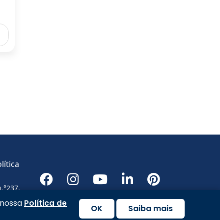
lítica
n.°237,
m nossa
Política de
OK
Saiba mais