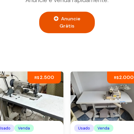
Anuncie
Grátis
2.500
2.000
R$
R$
Usado
Venda
Usado
Venda