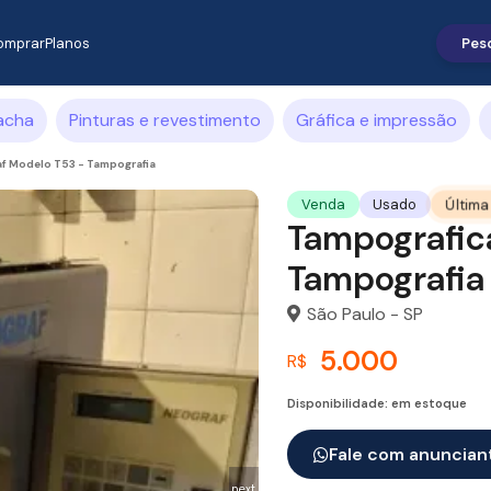
omprar
Planos
acha
Pinturas e revestimento
Gráfica e impressão
f Modelo T53 - Tampografia
Última
Venda
Usado
Tampografic
Tampografia
São Paulo - SP
5.000
R$
Disponibilidade: em estoque
Fale com anuncian
next