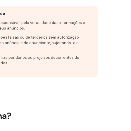
ade
responsável pela veracidade das informações e
eus anúncios.
ções falsas ou de terceiros sem autorização
do anúncio e do anunciante, sujeitando-o a
iliza por danos ou prejuízos decorrentes de
rios.
na?