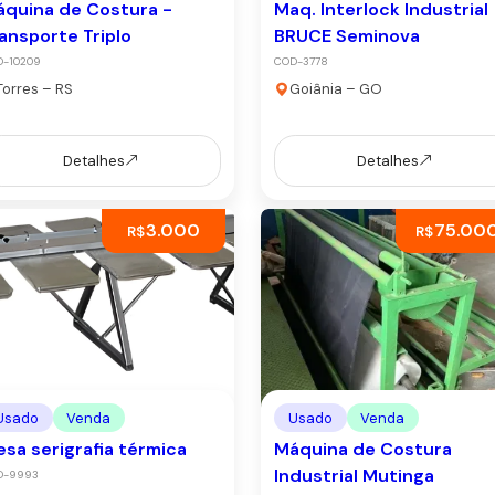
quina de Costura -
Maq. Interlock Industrial
ansporte Triplo
BRUCE Seminova
D-10209
COD-3778
Torres – RS
Goiânia – GO
Detalhes
Detalhes
3.000
75.00
R$
R$
Usado
Venda
Usado
Venda
sa serigrafia térmica
Máquina de Costura
Industrial Mutinga
D-9993