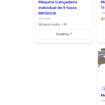
Máquina trançadeira
Má
individual de 9 fusos
Tr
MD130/16
CO
COD-3984
Santo André – SP
Detalhes
Me
CO