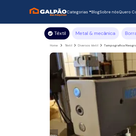
Categorias
Blog
Sobre nós
Quero C
Têxtil
Metal & mecânica
Borr
Home
Têxtil
Diversos têxtil
Tampografica Neogra
prev