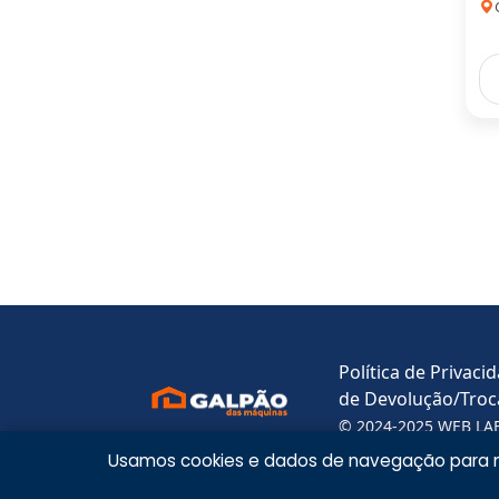
Política de Privaci
de Devolução/Troc
© 2024-2025 WEB LA
Centro, Sala 4, Diad
Usamos cookies e dados de navegação para me
contato@galpaodasm