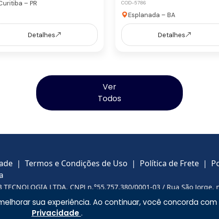
Curitiba – PR
COD-5786
Esplanada – BA
Detalhes
Detalhes
Ver
Todos
dade
|
Termos e Condições de Uso
|
Política de Frete
|
Po
a
B TECNOLOGIA LTDA.
CNPJ n.°55.757.380/0001-03 / Rua São Jorge, 
ema/SP, CEP 09911-070
Telefone: (11) 91186-6853 E-mail:
lhorar sua experiência. Ao continuar, você concorda co
aquinas.com.br
Privacidade
.