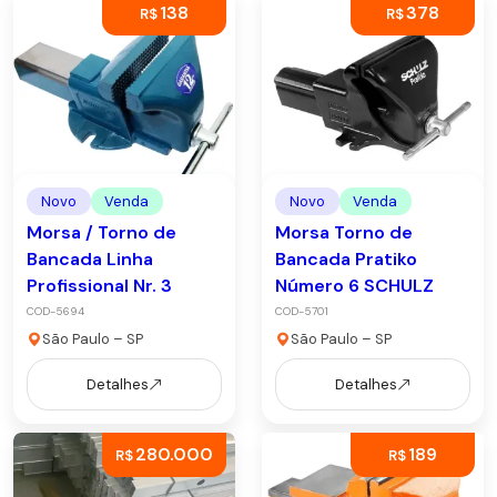
138
378
R$
R$
Novo
Venda
Novo
Venda
Morsa / Torno de
Morsa Torno de
Bancada Linha
Bancada Pratiko
Profissional Nr. 3
Número 6 SCHULZ
COD-5694
COD-5701
São Paulo – SP
São Paulo – SP
Detalhes
Detalhes
280.000
189
R$
R$