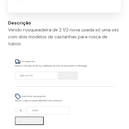
Descrição
Vendo rosqueadeira de 2 1/2 nova usada só uma vez
com dois modelos de castanhas para rosca de
tubos.
Consultar frete
Informe o CEP para enviar sua solicitação de frete ao anunciante no WhatsApp.
Enviar
Quero fazer uma proposta
Informe o valor no formato R$20.000 (sem centavos).
R$
Enviar proposta