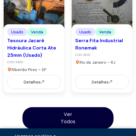
Usado
Venda
Usado
Venda
Tesoura Jacaré
Serra Fita Industrial
Hidráulica Corta Ate
Ronemak
25mm (Usado)
COD-3602
Rio de Janeiro – RJ
COD-5860
Ribeirão Pires – SP
Detalhes
Detalhes
Ver
Todos