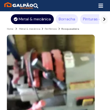
Metal & mecânica
Borracha
Pinturas e rev
Home
Metal & mecânica
Periféricos
Rosqueadeira