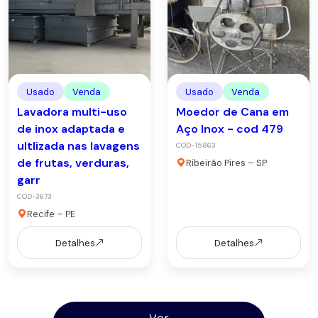
Usado
Venda
Usado
Venda
Lavadora multi-uso
Moedor de Cana em
de inox adaptada e
Aço Inox - cod 479
ultlizada nas lavagens
COD-15863
de frutas, verduras,
Ribeirão Pires – SP
garr
COD-3673
Recife – PE
Detalhes
Detalhes