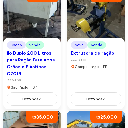
Usado
Venda
Novo
Venda
ilo Duplo 200 Litros
Extrusora de ração
para Ração Farelados
COD-5838
Grãos e Plásticos
Campo Largo – PR
C7016
COD-4726
São Paulo – SP
Detalhes
Detalhes
35.000
25.000
R$
R$