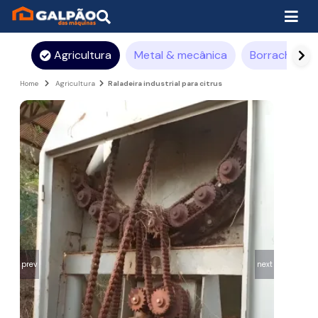
Agricultura
Metal & mecânica
Borracha
Home
Agricultura
Raladeira industrial para citrus
prev
next