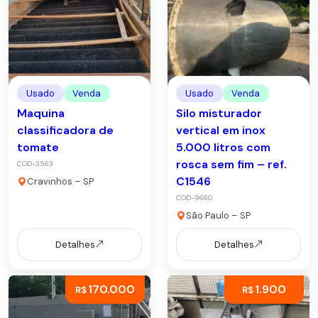
Usado
Venda
Usado
Venda
Maquina
Silo misturador
classificadora de
vertical em inox
tomate
5.000 litros com
rosca sem fim – ref.
COD-3563
C1546
Cravinhos – SP
COD-9660
São Paulo – SP
Detalhes
Detalhes
170.000
1.900
R$
R$