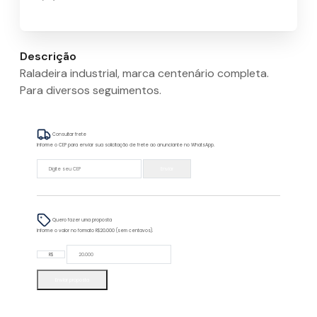
Descrição
Raladeira industrial, marca centenário completa.
Para diversos seguimentos.
Consultar frete
Informe o CEP para enviar sua solicitação de frete ao anunciante no WhatsApp.
Enviar
Quero fazer uma proposta
Informe o valor no formato R$20.000 (sem centavos).
R$
Enviar proposta