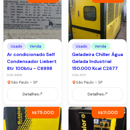
Usado
Venda
Usado
Venda
Ar condicionado Self
Geladeira Chiller Água
Condensador Liebert
Gelada Industrial
8tr 100btu - C6998
150.000 Kcal C2677
COD-9805
COD-4737
São Paulo – SP
São Paulo – SP
Detalhes
Detalhes
75.000
11.000
R$
R$