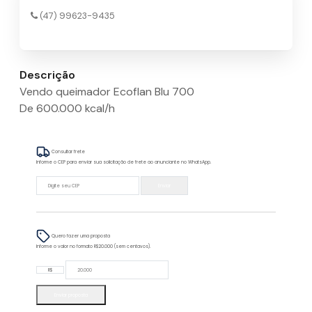
(47) 99623-9435
Descrição
Vendo queimador Ecoflan Blu 700
De 600.000 kcal/h
Consultar frete
Informe o CEP para enviar sua solicitação de frete ao anunciante no WhatsApp.
Enviar
Quero fazer uma proposta
Informe o valor no formato R$20.000 (sem centavos).
R$
Enviar proposta