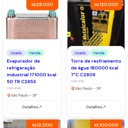
28.000
120.000
R$
R$
Usado
Venda
Usado
Venda
Evaporador de
Torre de resfriamento
refrigeração
de água 180000 kcal
industrial 171000 kcal
7°C C2809
50 TR C2653
COD-4116
São Paulo – SP
COD-4148
São Paulo – SP
Detalhes
Detalhes
12.000
100.000
R$
R$