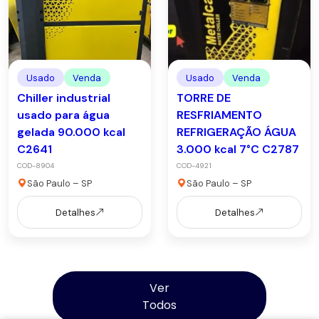
Usado
Venda
Usado
Venda
Chiller industrial
TORRE DE
usado para água
RESFRIAMENTO
gelada 90.000 kcal
REFRIGERAÇÃO ÁGUA
C2641
3.000 kcal 7°C C2787
COD-8904
COD-4921
São Paulo – SP
São Paulo – SP
Detalhes
Detalhes
Ver
Todos