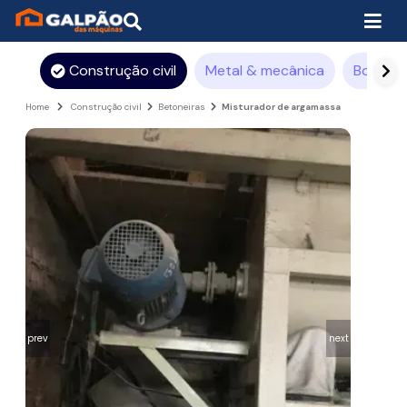
Construção civil
Metal & mecânica
Borrach
Home
Construção civil
Betoneiras
Misturador de argamassa
prev
next