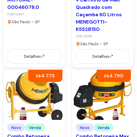
00046078.0
Quadrado com
Caçamba 60 Litros
COD-12837
MENEGOTTI-
São Paulo – SP
K552B150
COD-12792
São Paulo – SP
Detalhes
Detalhes
4.773
4.790
R$
R$
Novo
Venda
Novo
Venda
Combo Betoneira
Combo Betoneira Max