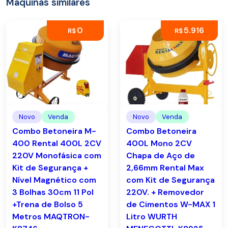
Máquinas similares
0
5.916
R$
R$
Novo
Venda
Novo
Venda
Combo Betoneira M-
Combo Betoneira
400 Rental 400L 2CV
400L Mono 2CV
220V Monofásica com
Chapa de Aço de
Kit de Segurança +
2,66mm Rental Max
Nível Magnético com
com Kit de Segurança
3 Bolhas 30cm 11 Pol
220V. + Removedor
+Trena de Bolso 5
de Cimentos W-MAX 1
Metros MAQTRON-
Litro WURTH