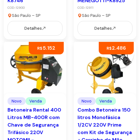
K8746
MENEGOTTI-K8925
COD-12900
COD-12911
São Paulo – SP
São Paulo – SP
Detalhes
Detalhes
5.152
2.486
R$
R$
Novo
Venda
Novo
Venda
Betoneira Rental 400
Combo Betoneira 150
Litros MB-400R com
litros Monofásica
Chave de Segurança
1/2CV 220V Prime
Trifásico 220V
com Kit de Segurança
MOTOMIL-
+ Carrinho de Mão