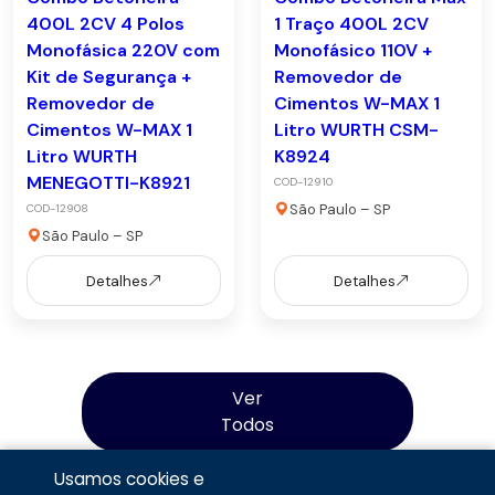
400L 2CV 4 Polos
1 Traço 400L 2CV
Monofásica 220V com
Monofásico 110V +
Kit de Segurança +
Removedor de
Removedor de
Cimentos W-MAX 1
Cimentos W-MAX 1
Litro WURTH CSM-
Litro WURTH
K8924
MENEGOTTI-K8921
COD-12910
São Paulo – SP
COD-12908
São Paulo – SP
Detalhes
Detalhes
Ver
Todos
Usamos cookies e