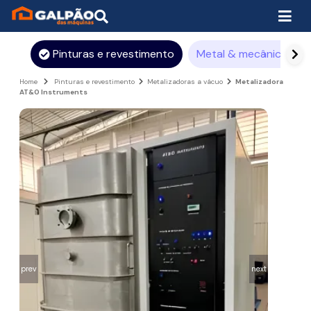
Pinturas e revestimento
Metal & mecânica
Home
Pinturas e revestimento
Metalizadoras a vácuo
Metalizadora
AT&O Instruments
prev
next