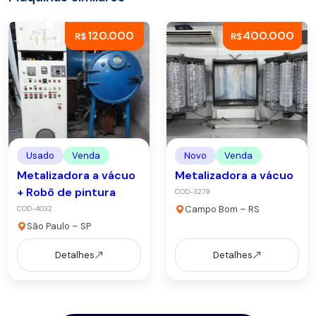
120.000
400.000
R$
R$
Usado
Venda
Novo
Venda
Metalizadora a vácuo
Metalizadora a vácuo
+ Robô de pintura
COD-3279
Campo Bom – RS
COD-4032
São Paulo – SP
Detalhes
Detalhes