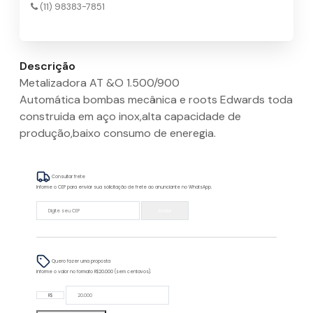
(11) 98383-7851
Descrição
Metalizadora AT &O 1.500/900
Automática bombas mecânica e roots Edwards toda
construida em aço inox,alta capacidade de
produção,baixo consumo de eneregia.
Consultar frete
Informe o CEP para enviar sua solicitação de frete ao anunciante no WhatsApp.
Enviar
Quero fazer uma proposta
Informe o valor no formato R$20.000 (sem centavos).
R$