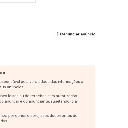
Denunciar anúncio
ade
responsável pela veracidade das informações e
eus anúncios.
ções falsas ou de terceiros sem autorização
do anúncio e do anunciante, sujeitando-o a
iliza por danos ou prejuízos decorrentes de
rios.