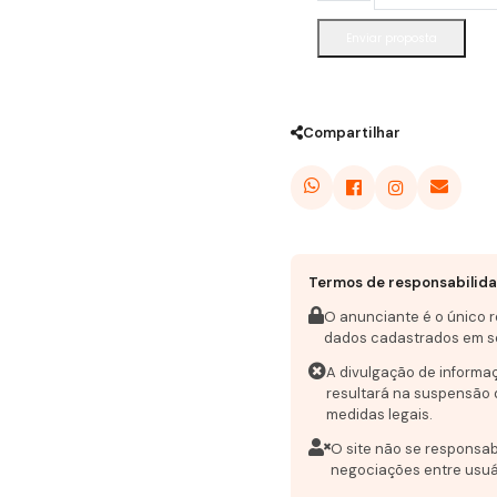
Enviar proposta
Compartilhar
Termos de responsabilid
O anunciante é o único 
dados cadastrados em s
A divulgação de informa
resultará na suspensão 
medidas legais.
O site não se responsab
negociações entre usuá