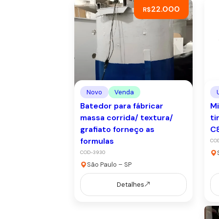
22.000
R$
Novo
Venda
Batedor para fábricar
Mi
massa corrida/ textura/
ti
grafiato forneço as
C
formulas
CO
COD-3930
São Paulo – SP
Detalhes