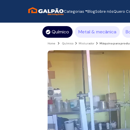
Categorias
Blog
Sobre nós
Quero C
Químico
Metal & mecânica
B
Home
Químico
Misturador
Máquina para produç
prev