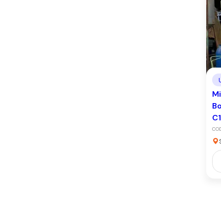
Mi
Bo
C
CO