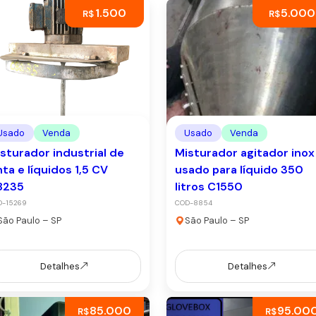
1.500
5.000
R$
R$
Usado
Venda
Usado
Venda
sturador industrial de
Misturador agitador inox
nta e líquidos 1,5 CV
usado para líquido 350
8235
litros C1550
D-15269
COD-8854
São Paulo – SP
São Paulo – SP
Detalhes
Detalhes
85.000
95.00
R$
R$