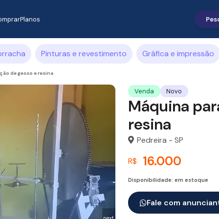
omprar
Planos
orracha
Pinturas e revestimento
Gráfica e impressão
ão de gesso e resina
Venda
Novo
Máquina par
resina
Pedreira - SP
16.000
R$
Disponibilidade: em estoque
Fale com anuncian
next