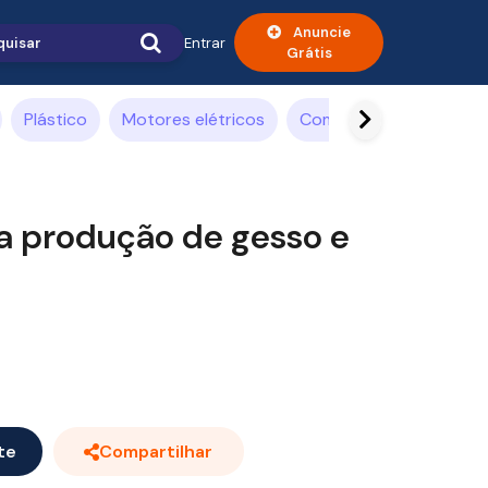
Anuncie
Entrar
Grátis
Plástico
Motores elétricos
Compressor de ar
A
a produção de gesso e
te
Compartilhar