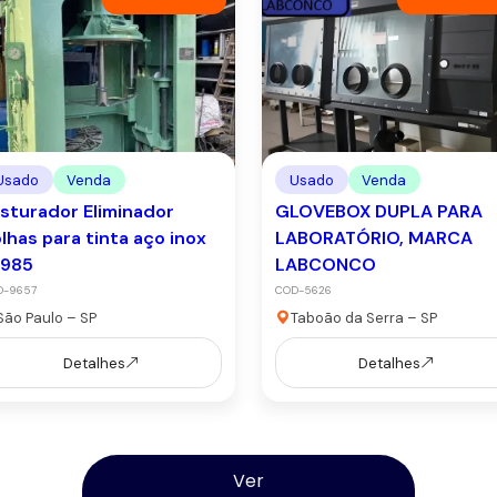
Usado
Venda
Usado
Venda
sturador Eliminador
GLOVEBOX DUPLA PARA
lhas para tinta aço inox
LABORATÓRIO, MARCA
1985
LABCONCO
D-9657
COD-5626
São Paulo – SP
Taboão da Serra – SP
Detalhes
Detalhes
Ver