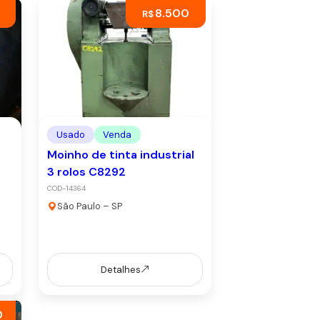
8.500
R$
Usado
Venda
Moinho de tinta industrial
3 rolos C8292
COD-14364
São Paulo – SP
Detalhes
0