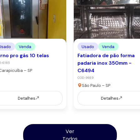
Usado
Venda
Usado
Venda
rno pro gás 10 telas
Fatiadora de pão forma
padaria inox 350mm -
D-6185
C6494
Carapicuíba – SP
COD-9669
São Paulo – SP
Detalhes
Detalhes
Ver
Todos