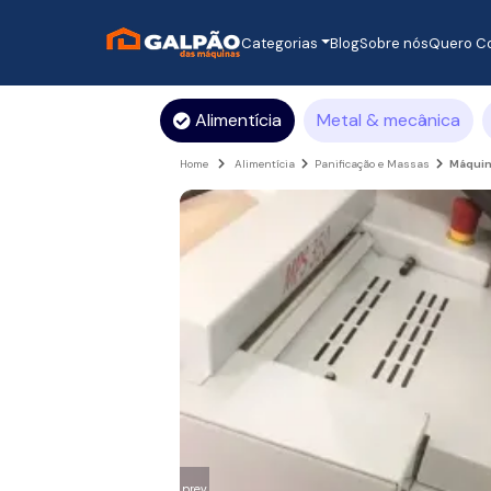
Categorias
Blog
Sobre nós
Quero C
Alimentícia
Metal & mecânica
Home
Alimentícia
Panificação e Massas
Máquin
prev