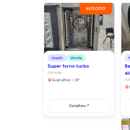
11.000
R$
Usado
Venda
Super forno turbo
Be
al
COD-6186
Guarulhos – SP
CO
Detalhes