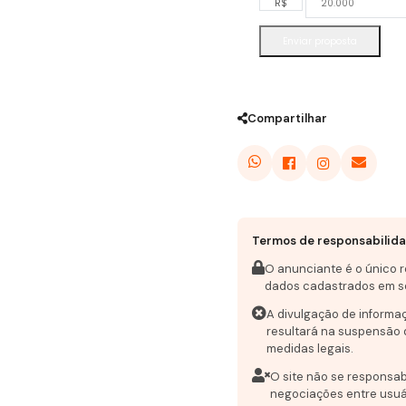
R$
Enviar proposta
Compartilhar
Termos de responsabilid
O anunciante é o único 
dados cadastrados em s
A divulgação de informa
resultará na suspensão 
medidas legais.
O site não se responsab
negociações entre usuá