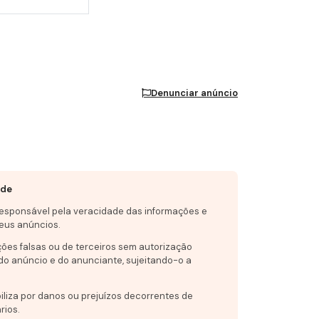
Denunciar anúncio
ade
responsável pela veracidade das informações e
eus anúncios.
ções falsas ou de terceiros sem autorização
do anúncio e do anunciante, sujeitando-o a
iliza por danos ou prejuízos decorrentes de
rios.