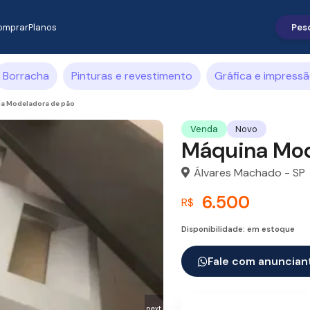
omprar
Planos
Borracha
Pinturas e revestimento
Gráfica e impress
a Modeladora de pão
Venda
Novo
Máquina Mod
Álvares Machado - SP
6.500
R$
Disponibilidade: em estoque
Fale com anuncian
next