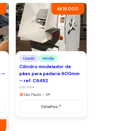
18.000
R$
Usado
Venda
Cilindro modelador de
 –
pães para padaria 600mm
– ref. C6492
COD-9708
São Paulo – SP
Detalhes