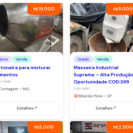
19.000
5.000
R$
R$
Novo
Venda
Usado
Venda
toneira para misturar
Masseira Industrial
imentos
Suprema – Alta Produção
Oportunidade COD:399
D-14449
Contagem – MG
COD-14997
Ribeirão Pires – SP
Detalhes
Detalhes
3.000
2.500
R$
R$