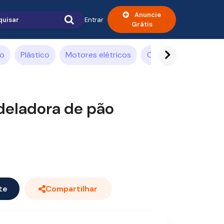
Anuncie
Entrar
Grátis
ão
Plástico
Motores elétricos
Compressor de ar
eladora de pão
te
Compartilhar