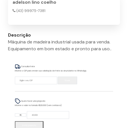
adelson lino coelho
(43) 99975-7381
Descrição
Máquina de madeira industrial usada para venda.
Equipamento em bom estado e pronto para uso..
Consultar frete
Informe o CEP para enviar sua solicitação de frete ao anunciante no WhatsApp.
Enviar
Quero fazer uma proposta
Informe o valor no formato R$20.000 (sem centavos).
R$
Enviar proposta