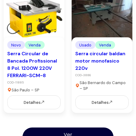
Novo
Venda
Usado
Venda
Serra Circular de
Serra circular baldan
Bancada Profissional
motor monofasico
8 Pol. 1200W 220V
220v
FERRARI-SCM-8
COD-3886
São Bernardo do Campo
COD-11885
– SP
São Paulo – SP
Detalhes
Detalhes
Ver