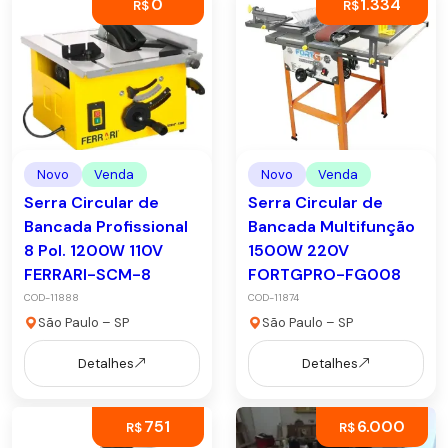
0
1.334
R$
R$
Novo
Venda
Novo
Venda
Serra Circular de
Serra Circular de
Bancada Profissional
Bancada Multifunção
8 Pol. 1200W 110V
1500W 220V
FERRARI-SCM-8
FORTGPRO-FG008
COD-11888
COD-11874
São Paulo – SP
São Paulo – SP
Detalhes
Detalhes
751
6.000
R$
R$