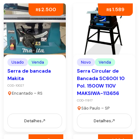
2.500
1.589
R$
R$
Usado
Venda
Novo
Venda
Serra de bancada
Serra Circular de
Makita
Bancada SC600I 10
Pol. 1500W 110V
COD-10027
MAKSIWA-113656
Encantado – RS
COD-11917
São Paulo – SP
Detalhes
Detalhes