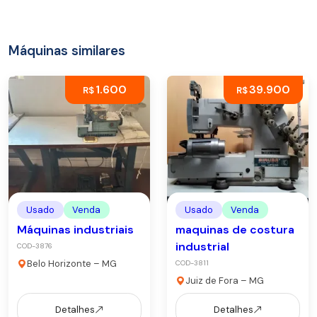
Máquinas similares
1.600
39.900
R$
R$
Usado
Venda
Usado
Venda
Máquinas industriais
maquinas de costura
industrial
COD-3876
Belo Horizonte – MG
COD-3811
Juiz de Fora – MG
Detalhes
Detalhes