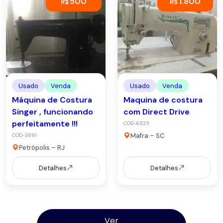
500
1.800
R$
R$
Usado
Venda
Usado
Venda
Máquina de Costura
Maquina de costura
Singer , funcionando
com Direct Drive
perfeitamente !!!
COD-6525
Mafra – SC
COD-3891
Petrópolis – RJ
Detalhes
Detalhes
Ver