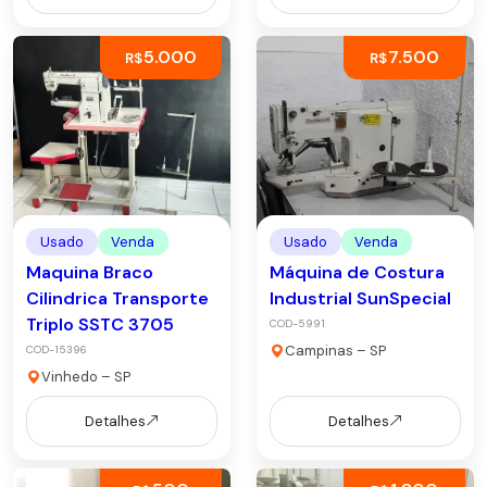
5.000
7.500
R$
R$
Usado
Venda
Usado
Venda
Maquina Braco
Máquina de Costura
Cilindrica Transporte
Industrial SunSpecial
Triplo SSTC 3705
COD-5991
Campinas – SP
COD-15396
Vinhedo – SP
Detalhes
Detalhes