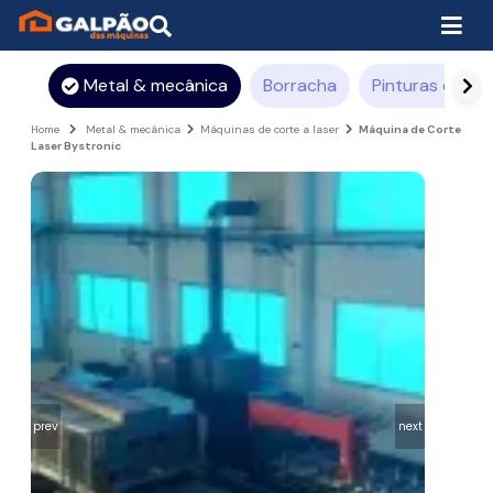
Metal & mecânica
Borracha
Pinturas e rev
Home
Metal & mecânica
Máquinas de corte a laser
Máquina de Corte
Laser Bystronic
prev
next