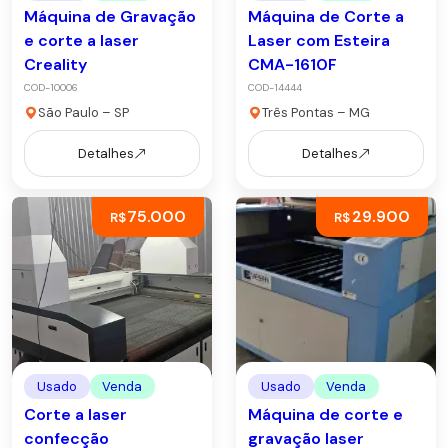
Máquina de Gravação
Máquina de Corte a
e corte a laser
Laser com Esteira
Creality
CMA-1610F
COD-10006
COD-14444
São Paulo – SP
Três Pontas – MG
Detalhes
Detalhes
75.000
29.900
R$
R$
Usado
Venda
Usado
Venda
Corte a laser
Máquina de corte e
confecção
gravação laser