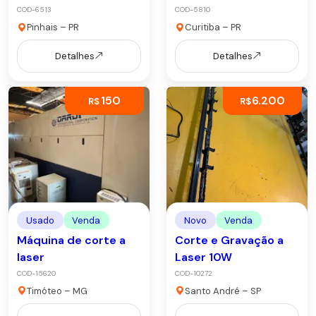
COD-6513
COD-5810
Pinhais – PR
Curitiba – PR
Detalhes
Detalhes
150
6.200
R$
R$
Usado
Venda
Novo
Venda
Máquina de corte a
Corte e Gravação a
laser
Laser 10W
COD-15620
COD-10272
Timóteo – MG
Santo André – SP