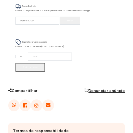
Consultar frete
Informe o CEP para enviar sua solicitação de frete ao anunciante no WhatsApp.
Enviar
Quero fazer uma proposta
Informe o valor no formato R$20.000 (sem centavos).
R$
Enviar proposta
Compartilhar
Denunciar anúncio
Termos de responsabilidade