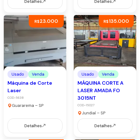
Detalhes
Detalhes
23.000
135.000
R$
R$
Usado
Venda
Usado
Venda
Máquina de Corte
MÁQUINA CORTE A
Laser
LASER AMADA FO
3015NT
COD-5638
Guararema – SP
COD-15027
Jundiaí – SP
Detalhes
Detalhes