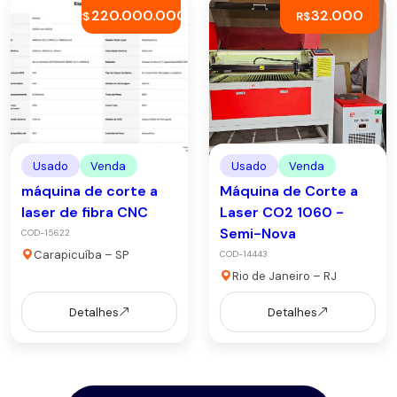
220.000.000
32.000
R$
R$
Usado
Venda
Usado
Venda
máquina de corte a
Máquina de Corte a
laser de fibra CNC
Laser CO2 1060 -
Semi-Nova
COD-15622
Carapicuíba – SP
COD-14443
Rio de Janeiro – RJ
Detalhes
Detalhes