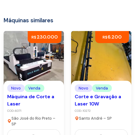
Máquinas similares
230.000
6.200
R$
R$
Novo
Venda
Novo
Venda
Máquina de Corte a
Corte e Gravação a
Laser
Laser 10W
COD-6071
COD-10272
São José do Rio Preto –
Santo André – SP
SP