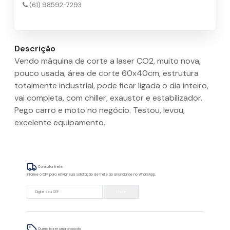
(61) 98592-7293
Descrição
Vendo máquina de corte a laser CO2, muito nova,
pouco usada, área de corte 60x40cm, estrutura
totalmente industrial, pode ficar ligada o dia inteiro,
vai completa, com chiller, exaustor e estabilizador.
Pego carro e moto no negócio. Testou, levou,
excelente equipamento.
Consultar frete
Informe o CEP para enviar sua solicitação de frete ao anunciante no WhatsApp.
Enviar
Quero fazer uma proposta