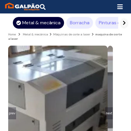
Metal & mecânica
Borracha
Pinturas e rev
Home
Metal & mecânica
Máquinas de corte a laser
maquina de corte
a laser
prev
next