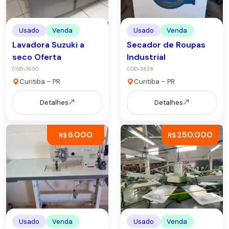
Usado
Venda
Usado
Venda
Lavadora Suzuki a
Secador de Roupas
seco Oferta
Industrial
COD-3650
COD-3828
Curitiba – PR
Curitiba – PR
Detalhes
Detalhes
6.000
250.000
R$
R$
Usado
Venda
Usado
Venda