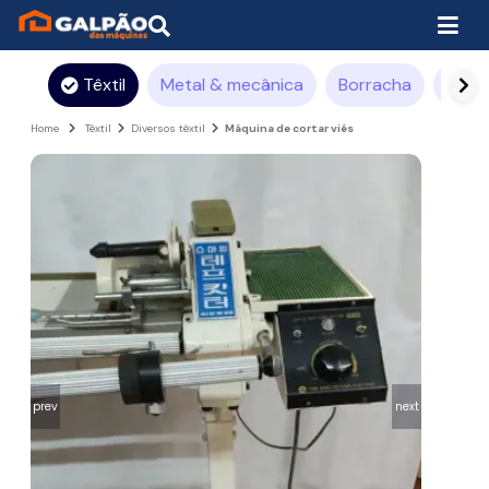
Têxtil
Metal & mecânica
Borracha
Pintu
Home
Têxtil
Diversos têxtil
Máquina de cortar viés
prev
next