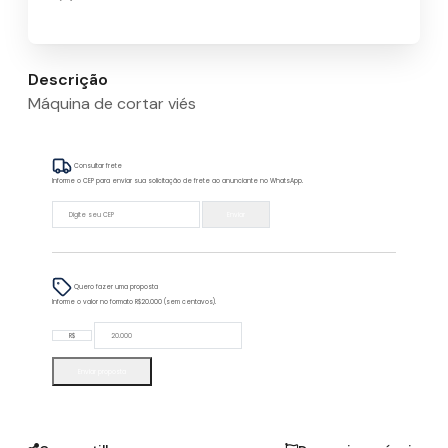
Descrição
Máquina de cortar viés
Consultar frete
Informe o CEP para enviar sua solicitação de frete ao anunciante no WhatsApp.
Enviar
Quero fazer uma proposta
Informe o valor no formato R$20.000 (sem centavos).
R$
Enviar proposta