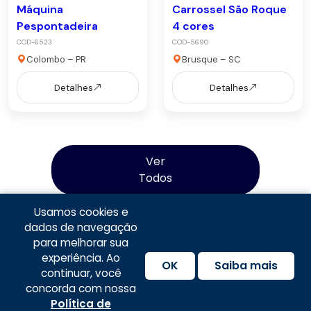
Máquina
Carrossel São Roque
Pespontadeira
4 cores
COD-6523
COD-5690
Colombo – PR
Brusque – SC
Detalhes
Detalhes
Ver
Todos
Usamos cookies e
dados de navegação
para melhorar sua
experiência. Ao
OK
Saiba mais
continuar, você
concorda com nossa
Política de Privacidade
|
Termos e Condições de
Política de
Fale com anunciante
Compartilhar