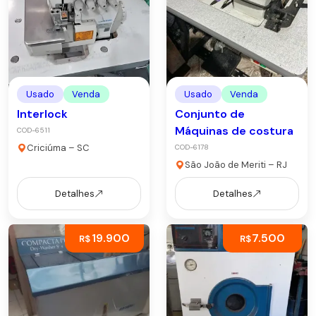
Usado
Venda
Usado
Venda
Interlock
Conjunto de
Máquinas de costura
COD-6511
Criciúma – SC
COD-6178
São João de Meriti – RJ
Detalhes
Detalhes
19.900
7.500
R$
R$