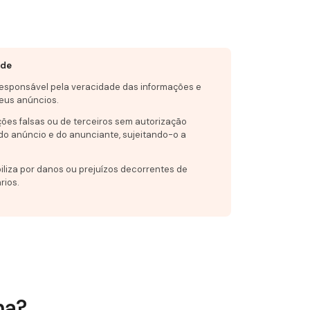
ade
responsável pela veracidade das informações e
eus anúncios.
ções falsas ou de terceiros sem autorização
do anúncio e do anunciante, sujeitando-o a
iliza por danos ou prejuízos decorrentes de
rios.
na?