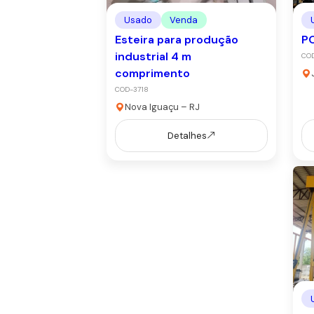
Usado
Venda
Esteira para produção
P
industrial 4 m
CO
comprimento
COD-3718
Nova Iguaçu – RJ
Detalhes