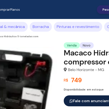
omprar
Planos
al & mecânica
Borracha
Pinturas e revestimento
G
co Hidráulico 5 toneladas com
Venda
Novo
Macaco Hidr
compressor 
Belo Horizonte - MG
749
R$
Disponibilidade: em estoque
Fale com anuncian