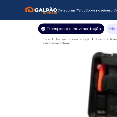
Categorias
Blog
Sobre nós
Quero C
Transporte e movimentação
Met
Home
Transporte e movimentação
Diversos
Maca
compressor e chave