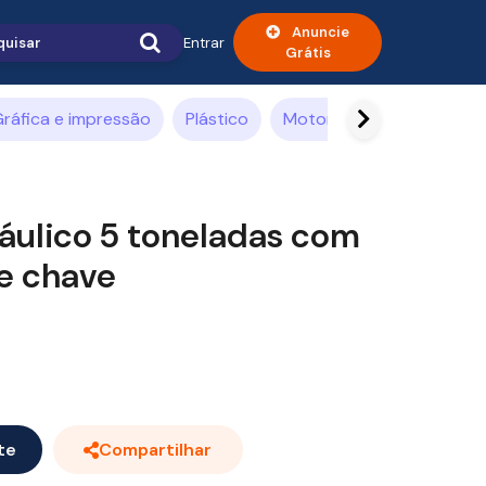
Anuncie
Entrar
Grátis
ráfica e impressão
Plástico
Motores elétricos
Co
áulico 5 toneladas com
e chave
te
Compartilhar