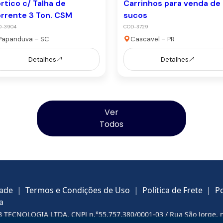
rtico c/ Talha de
Carrinhos para venda de
rrente 3 Ton. CSM
sucos
D-3904
COD-3729
Papanduva – SC
Cascavel – PR
Detalhes
Detalhes
Ver
Todos
dade
|
Termos e Condições de Uso
|
Política de Frete
|
Po
a
B TECNOLOGIA LTDA.
CNPJ n.°55.757.380/0001-03 / Rua São Jorge, 