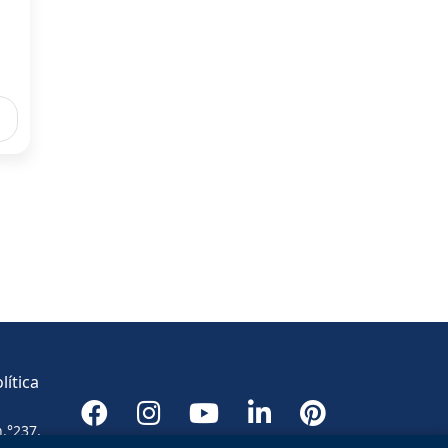
lítica
n.°237,