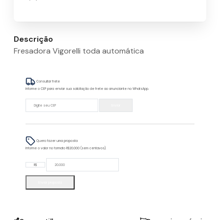
Descrição
Fresadora Vigorelli toda automática
Consultar frete
Informe o CEP para enviar sua solicitação de frete ao anunciante no WhatsApp.
Enviar
Quero fazer uma proposta
Informe o valor no formato R$20.000 (sem centavos).
R$
Enviar proposta