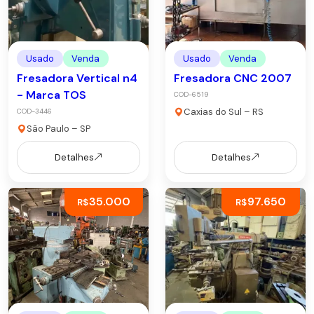
Usado
Venda
Usado
Venda
Fresadora Vertical n4
Fresadora CNC 2007
- Marca TOS
COD-6519
Caxias do Sul – RS
COD-3446
São Paulo – SP
Detalhes
Detalhes
35.000
97.650
R$
R$