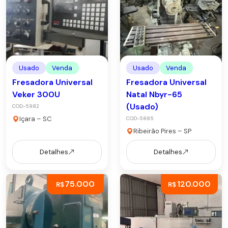
Usado
Venda
Usado
Venda
Fresadora Universal
Fresadora Universal
Veker 300U
Natal Nbyr-65
(Usado)
COD-5982
Içara – SC
COD-5885
Ribeirão Pires – SP
Detalhes
Detalhes
75.000
120.000
R$
R$