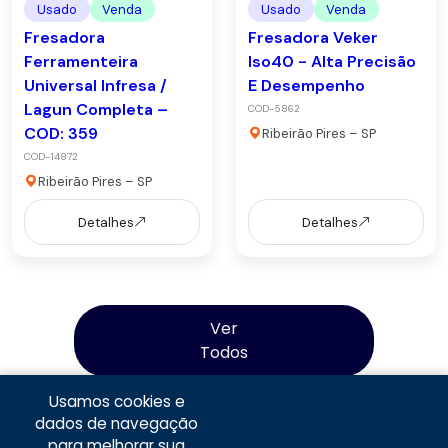
Usado
Venda
Usado
Venda
Fresadora
Fresadora Veker
Ferramenteira
Iso40 - Alta Precisão
Universal Infresa /
E Desempenho
Lagun Completa –
COD-5862
COD: 359
Ribeirão Pires – SP
COD-14872
Ribeirão Pires – SP
Detalhes
Detalhes
Ver
Todos
Usamos cookies e
dados de navegação
para melhorar sua