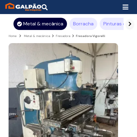
Metal & mecânica
Borracha
Pinturas e rev
Home
Metal & mecânica
Fresadora
Fresadora Vigorelli
prev
next