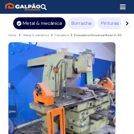
Metal & mecânica
Borracha
Pinturas e rev
Home
Metal & mecânica
Fresadora
Fresadora Universal Romi U-30
prev
next