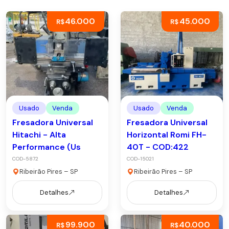
46.000
45.000
R$
R$
Usado
Venda
Usado
Venda
Fresadora Universal
Fresadora Universal
Hitachi - Alta
Horizontal Romi FH-
Performance (Us
40T - COD:422
COD-5872
COD-15021
Ribeirão Pires – SP
Ribeirão Pires – SP
Detalhes
Detalhes
99.900
40.000
R$
R$