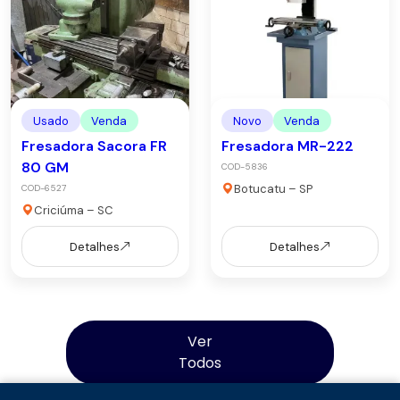
Usado
Venda
Novo
Venda
Fresadora Sacora FR
Fresadora MR-222
80 GM
COD-5836
Botucatu – SP
COD-6527
Criciúma – SC
Detalhes
Detalhes
Ver
Todos