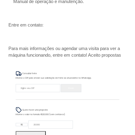
Manual de operação e manutenção.
Entre em contato:
Para mais informações ou agendar uma visita para ver a
máquina funcionando, entre em contato! Aceito propostas
Consultar frete
Informe o CEP para enviar sua solicitação de frete ao anunciante no WhatsApp.
Enviar
Quero fazer uma proposta
Informe o valor no formato R$20.000 (sem centavos).
R$