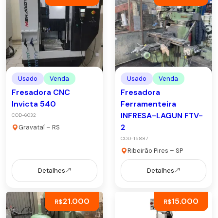
Usado
Venda
Usado
Venda
Fresadora CNC
Fresadora
Invicta 540
Ferramenteira
INFRESA-LAGUN FTV-
COD-6032
2
Gravataí – RS
COD-15887
Ribeirão Pires – SP
Detalhes
Detalhes
21.000
15.000
R$
R$