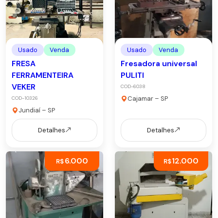
Usado
Venda
Usado
Venda
FRESA
Fresadora universal
FERRAMENTEIRA
PULITI
VEKER
COD-6038
Cajamar – SP
COD-10326
Jundiaí – SP
Detalhes
Detalhes
6.000
12.000
R$
R$