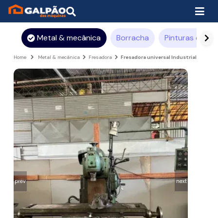
Metal & mecânica
Borracha
Pinturas e rev
Home
Metal & mecânica
Fresadora
Fresadora universal Industrial
prev
next