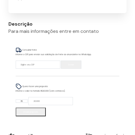
Descrição
Para mais informações entre em contato
Consultar frete
Informe o CEP para enviar sua solicitação de frete ao anunciante no WhatsApp.
Enviar
Quero fazer uma proposta
Informe o valor no formato R$20.000 (sem centavos).
R$
Enviar proposta