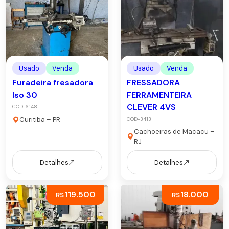
Usado
Venda
Usado
Venda
Furadeira fresadora
FRESSADORA
Iso 30
FERRAMENTEIRA
CLEVER 4VS
COD-6148
Curitiba – PR
COD-3413
Cachoeiras de Macacu –
RJ
Detalhes
Detalhes
119.500
18.000
R$
R$