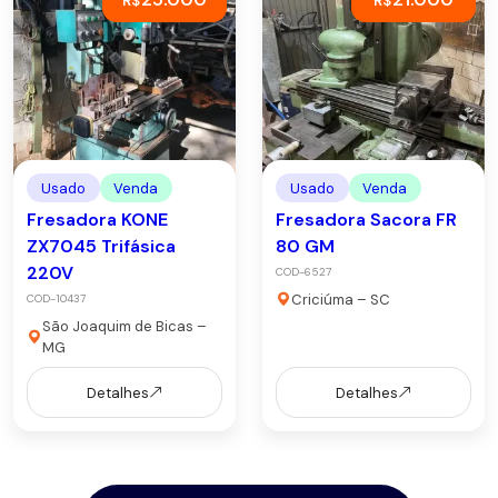
R$
R$
Usado
Venda
Usado
Venda
Fresadora KONE
Fresadora Sacora FR
ZX7045 Trifásica
80 GM
220V
COD-6527
Criciúma – SC
COD-10437
São Joaquim de Bicas –
MG
Detalhes
Detalhes