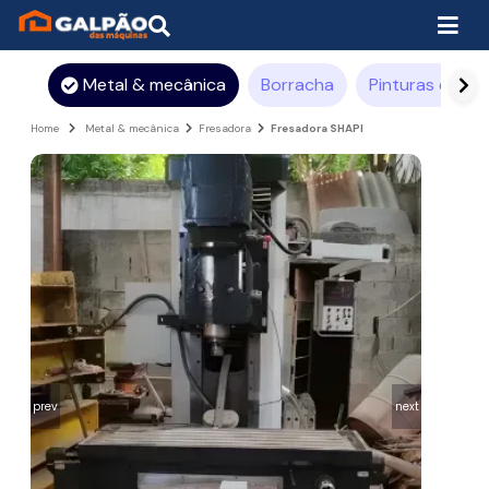
Metal & mecânica
Borracha
Pinturas e rev
Home
Metal & mecânica
Fresadora
Fresadora SHAPI
prev
next