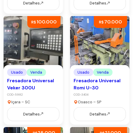
Detalhes
Detalhes
100.000
70.000
R$
R$
Usado
Venda
Usado
Venda
Fresadora Universal
Fresadora Universal
Veker 300U
Romi U-30
COD-5982
COD-3404
Içara – SC
Osasco – SP
Detalhes
Detalhes
25.000
21.000