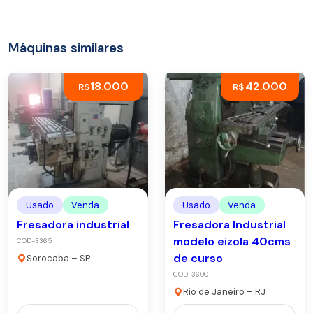
Máquinas similares
18.000
42.000
R$
R$
Usado
Venda
Usado
Venda
Fresadora industrial
Fresadora Industrial
modelo eizola 40cms
COD-3365
de curso
Sorocaba – SP
COD-3600
Rio de Janeiro – RJ