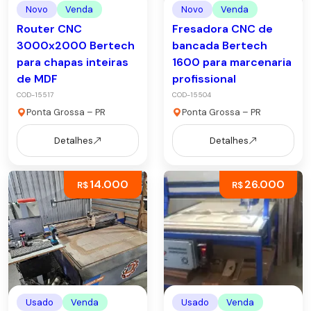
Novo
Venda
Novo
Venda
Router CNC
Fresadora CNC de
3000x2000 Bertech
bancada Bertech
para chapas inteiras
1600 para marcenaria
de MDF
profissional
COD-15517
COD-15504
Ponta Grossa – PR
Ponta Grossa – PR
Detalhes
Detalhes
14.000
26.000
R$
R$
Usado
Venda
Usado
Venda