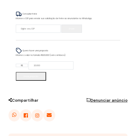
Consultar frete
Informe o CEP para enviar sua solicitação de frete ao anunciante no WhatsApp.
Enviar
Quero fazer uma proposta
Informe o valor no formato R$20.000 (sem centavos).
R$
Enviar proposta
Compartilhar
Denunciar anúncio