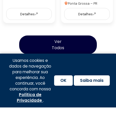
Ponta Grossa – PR
Detalhes
Detalhes
Ver
Todos
Usamos cookies e
dados de navegação
para melhorar sua
experiência. Ao
OK
Saiba mais
continuar, você
concorda com nossa
Política de Privacidade
|
Termos e Condições de
Política de
Fale com anunciante
Compartilhar
Uso
|
Política de Frete
|
Política de
Privacidade
.
Devolução/Troca
© 2024-2025 WEB LAB TECNOLOGIA LTDA.
CNPJ n.