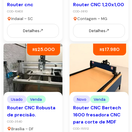
Router cnc
Router CNC 1,20x1,00
COD-10403
COD-3810
Indaial – SC
Contagem – MG
Detalhes
Detalhes
25.000
17.980
R$
R$
Usado
Venda
Novo
Venda
Router CNC Robusta
Router CNC Bertech
de precisão.
1600 fresadora CNC
para corte de MDF
COD-3540
Brasília – DF
COD-15512