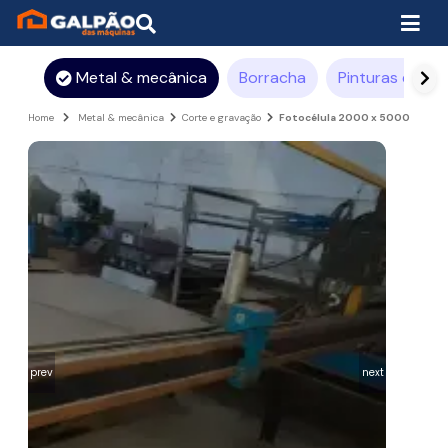
Metal & mecânica
Borracha
Pinturas e rev
Home
Metal & mecânica
Corte e gravação
Fotocélula 2000 x 5000
prev
next