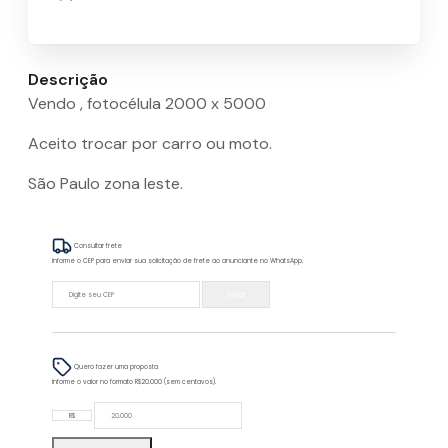
Descrição
Vendo , fotocélula 2000 x 5000
Aceito trocar por carro ou moto.
São Paulo zona leste.
Consultar frete
Informe o CEP para enviar sua solicitação de frete ao anunciante no WhatsApp.
Enviar
Quero fazer uma proposta
Informe o valor no formato R$20.000 (sem centavos).
R$