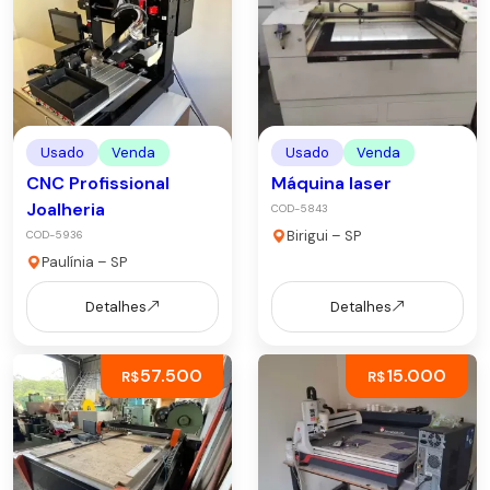
Usado
Venda
Usado
Venda
CNC Profissional
Máquina laser
Joalheria
COD-5843
Birigui – SP
COD-5936
Paulínia – SP
Detalhes
Detalhes
57.500
15.000
R$
R$