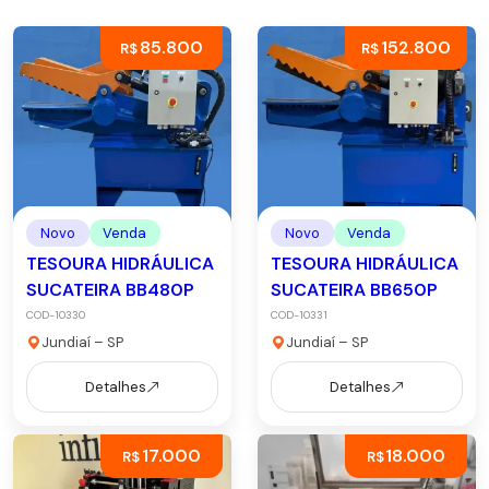
85.800
152.800
R$
R$
Novo
Venda
Novo
Venda
TESOURA HIDRÁULICA
TESOURA HIDRÁULICA
SUCATEIRA BB480P
SUCATEIRA BB650P
COD-10330
COD-10331
Jundiaí – SP
Jundiaí – SP
Detalhes
Detalhes
17.000
18.000
R$
R$