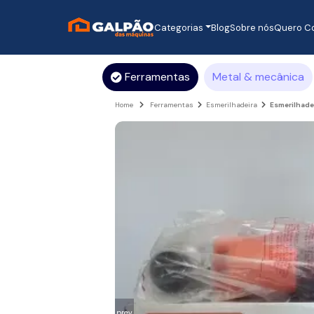
Categorias
Blog
Sobre nós
Quero C
Ferramentas
Metal & mecânica
Home
Ferramentas
Esmerilhadeira
Esmerilhade
prev