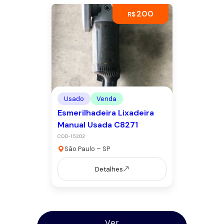
200
R$
Usado
Venda
Esmerilhadeira Lixadeira
Manual Usada C8271
COD-15203
São Paulo – SP
Detalhes
Ver