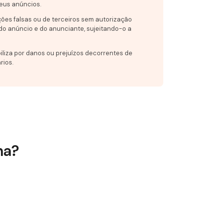
eus anúncios.
ções falsas ou de terceiros sem autorização
do anúncio e do anunciante, sujeitando-o a
iliza por danos ou prejuízos decorrentes de
rios.
na?