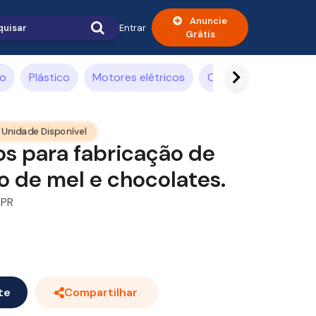
Anuncie
Entrar
Grátis
ão
Plástico
Motores elétricos
Compressor de ar
 Unidade Disponível
s para fabricação de
o de mel e chocolates.
 PR
te
Compartilhar