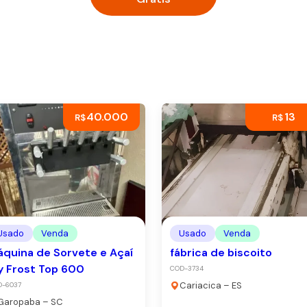
40.000
13
R$
R$
Usado
Venda
Usado
Venda
quina de Sorvete e Açaí
fábrica de biscoito
 Frost Top 600
COD-3734
Cariacica – ES
D-6037
Garopaba – SC