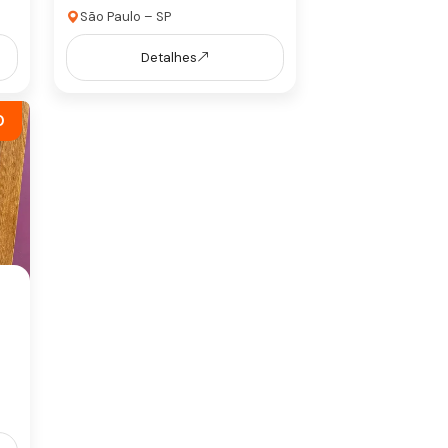
São Paulo – SP
Detalhes
0