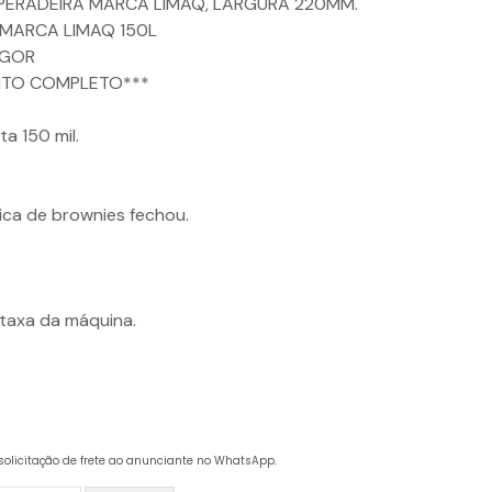
PERADEIRA MARCA LIMAQ, LARGURA 220MM.
MARCA LIMAQ 150L
IGOR
NTO COMPLETO***
a 150 mil.
ica de brownies fechou.
taxa da máquina.
solicitação de frete ao anunciante no WhatsApp.