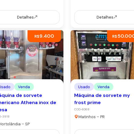
Detalhes
Detalhes
9.400
50.00
R$
R$
Usado
Venda
Usado
Venda
quina de sorvete
Máquina de sorvete my
ericano Athena inox de
frost prime
esa
COD-6068
Matinhos – PR
D-3918
Hortolândia – SP