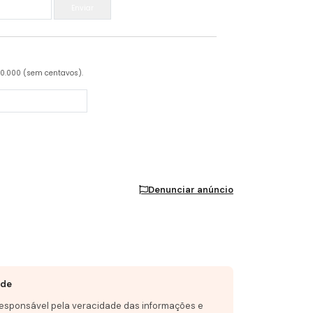
Enviar
20.000 (sem centavos).
Denunciar anúncio
ade
responsável pela veracidade das informações e