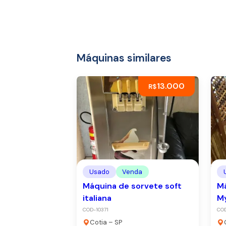
Máquinas similares
13.000
R$
Usado
Venda
Máquina de sorvete soft
Má
italiana
My
COD-10371
CO
Cotia – SP