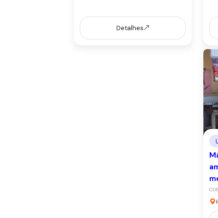
Detalhes
Má
am
m
CO