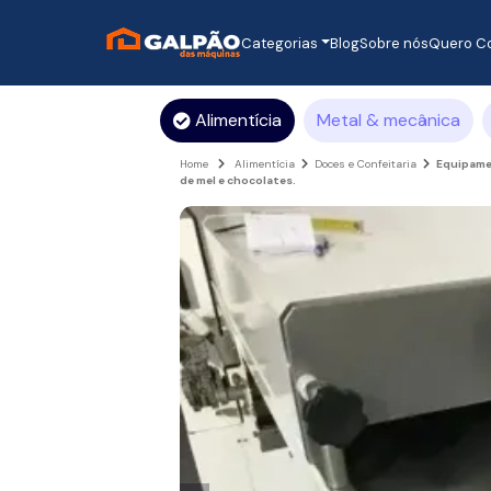
Categorias
Blog
Sobre nós
Quero C
Alimentícia
Metal & mecânica
Home
Alimentícia
Doces e Confeitaria
Equipamen
de mel e chocolates.