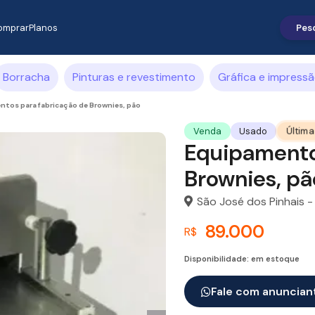
omprar
Planos
Borracha
Pinturas e revestimento
Gráfica e impress
tos para fabricação de Brownies, pão
Última
Venda
Usado
Equipamento
Brownies, pã
São José dos Pinhais -
89.000
R$
Disponibilidade: em estoque
Fale com anuncian