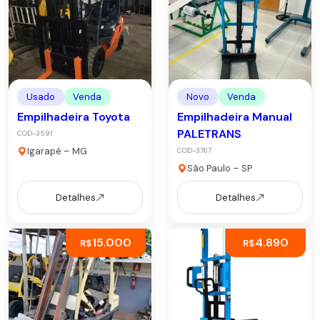
Usado
Venda
Novo
Venda
Empilhadeira Toyota
Empilhadeira Manual
PALETRANS
COD-3591
Igarapé – MG
COD-3767
São Paulo – SP
Detalhes
Detalhes
15.000
4.890
R$
R$