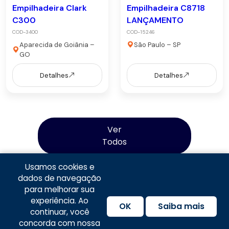
Empilhadeira Clark
Empilhadeira C8718
C300
LANÇAMENTO
COD-3400
COD-15246
Aparecida de Goiânia –
São Paulo – SP
GO
Detalhes
Detalhes
Ver
Todos
Usamos cookies e
dados de navegação
para melhorar sua
experiência. Ao
OK
Saiba mais
continuar, você
concorda com nossa