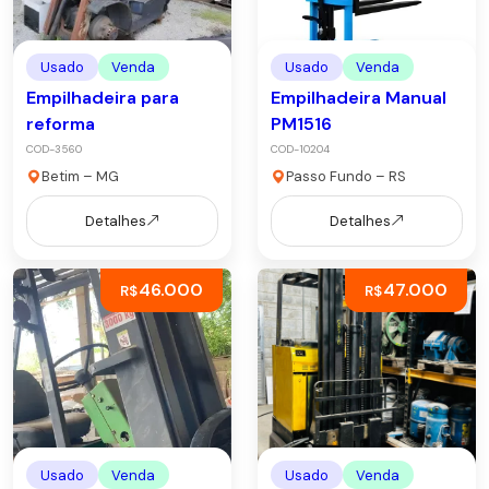
Usado
Venda
Usado
Venda
Empilhadeira para
Empilhadeira Manual
reforma
PM1516
COD-3560
COD-10204
Betim – MG
Passo Fundo – RS
Detalhes
Detalhes
46.000
47.000
R$
R$
Usado
Venda
Usado
Venda