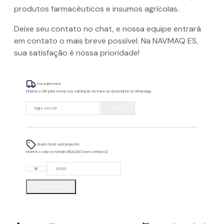
produtos farmacêuticos e insumos agrícolas.
Deixe seu contato no chat, e nossa equipe entrará
em contato o mais breve possível. Na NAVMAQ ES,
sua satisfação é nossa prioridade!
Consultar frete
Informe o CEP para enviar sua solicitação de frete ao anunciante no WhatsApp.
Enviar
Quero fazer uma proposta
Informe o valor no formato R$20.000 (sem centavos).
R$
Enviar proposta