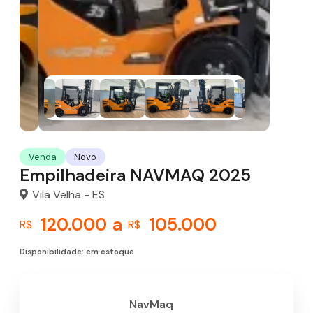
Venda
Novo
Empilhadeira NAVMAQ 2025
Vila Velha - ES
120.000
a
105.000
R$
R$
Disponibilidade: em estoque
NavMaq