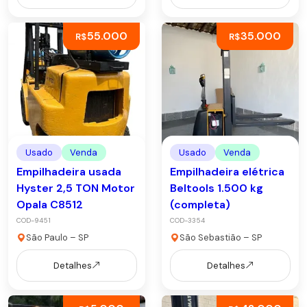
55.000
35.000
R$
R$
Usado
Venda
Usado
Venda
Empilhadeira usada
Empilhadeira elétrica
Hyster 2,5 TON Motor
Beltools 1.500 kg
Opala C8512
(completa)
COD-9451
COD-3354
São Paulo – SP
São Sebastião – SP
Detalhes
Detalhes