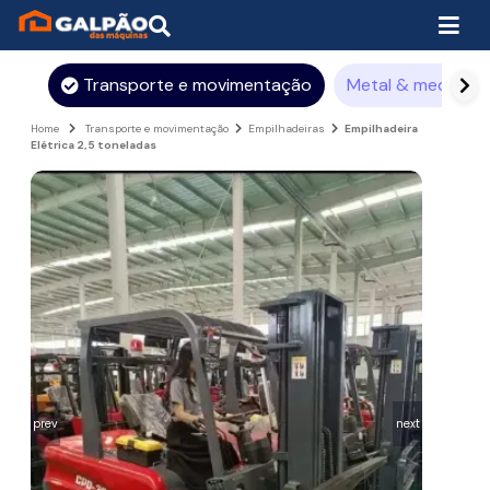
Transporte e movimentação
Metal & mecânica
Home
Transporte e movimentação
Empilhadeiras
Empilhadeira
Elétrica 2,5 toneladas
prev
next