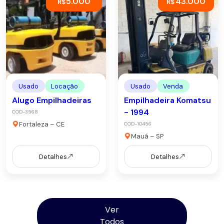
5.000
43.000
R$
R$
Usado
Locação
Usado
Venda
Alugo Empilhadeiras
Empilhadeira Komatsu
- 1994
COD-3568
Fortaleza – CE
COD-10456
Mauá – SP
Detalhes
Detalhes
Ver
Todos