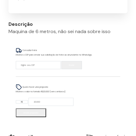
Descrição
Maquina de 6 metros, não sei nada sobre isso
Consultar frete
Informe o CEP para enviar sua solicitação de frete ao anunciante no WhatsApp.
Enviar
Quero fazer uma proposta
Informe o valor no formato R$20.000 (sem centavos).
R$
Enviar proposta