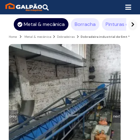
Metal & mecânica
Borracha
Pinturas e rev
Home
Metal & mecânica
Dobradeiras
Dobradeira industrial de 6mt *
prev
next