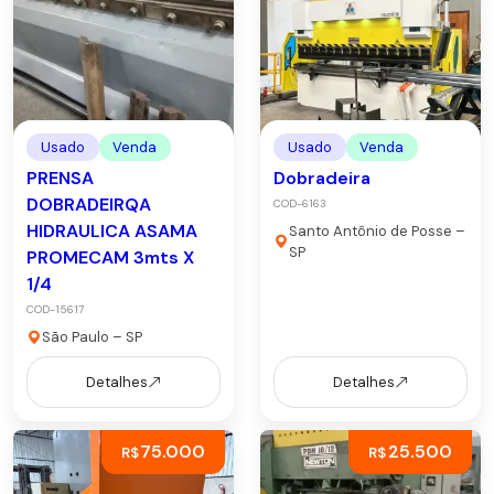
Usado
Venda
Usado
Venda
PRENSA
Dobradeira
DOBRADEIRQA
COD-6163
HIDRAULICA ASAMA
Santo Antônio de Posse –
SP
PROMECAM 3mts X
1/4
COD-15617
São Paulo – SP
Detalhes
Detalhes
75.000
25.500
R$
R$