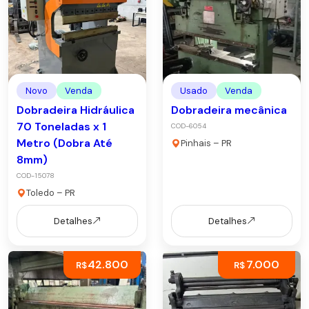
Novo
Venda
Usado
Venda
Dobradeira Hidráulica
Dobradeira mecânica
70 Toneladas x 1
COD-6054
Metro (Dobra Até
Pinhais – PR
8mm)
COD-15078
Toledo – PR
Detalhes
Detalhes
42.800
7.000
R$
R$