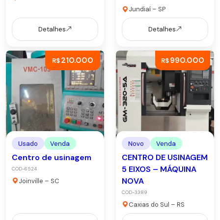
Jundiaí – SP
Detalhes
Detalhes
210.000
990.000
R$
R$
Usado
Venda
Novo
Venda
Centro de usinagem
CENTRO DE USINAGEM
5 EIXOS – MÁQUINA
COD-6524
NOVA
Joinville – SC
COD-3389
Caxias do Sul – RS