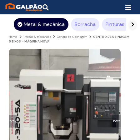
Metal & mecânica
Borracha
Pinturas e rev
Home
Metal & mecânica
Centro de usinagem
CENTRO DE USINAGEM
5 EIXOS – MÁQUINA NOVA
prev
next