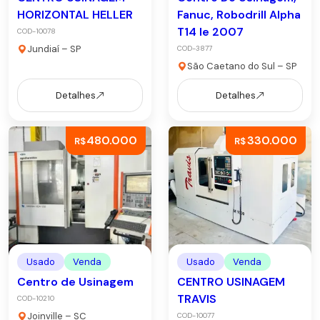
HORIZONTAL HELLER
Fanuc, Robodrill Alpha
T14 Ie 2007
COD-10078
Jundiaí – SP
COD-3877
São Caetano do Sul – SP
Detalhes
Detalhes
480.000
330.000
R$
R$
Usado
Venda
Usado
Venda
Centro de Usinagem
CENTRO USINAGEM
TRAVIS
COD-10210
Joinville – SC
COD-10077