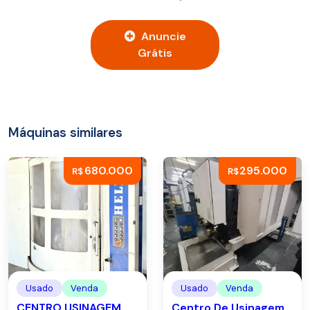
Anuncie
Grátis
Máquinas similares
680.000
295.000
R$
R$
Usado
Venda
Usado
Venda
CENTRO USINAGEM
Centro De Usinagem,