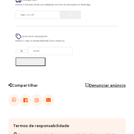
Consultar frete
Informe o CEP para enviar sua solicitação de frete ao anunciante no WhatsApp.
Enviar
Quero fazer uma proposta
Informe o valor no formato R$20.000 (sem centavos).
R$
Enviar proposta
Compartilhar
Denunciar anúncio
Termos de responsabilidade