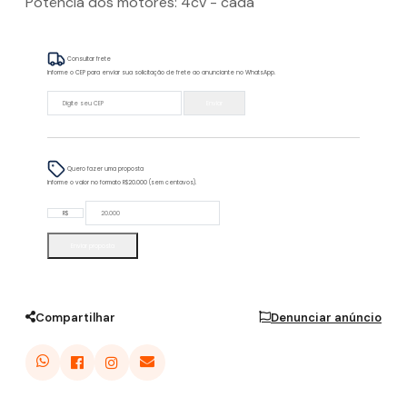
Potência dos motores: 4cv - cada
Consultar frete
Informe o CEP para enviar sua solicitação de frete ao anunciante no WhatsApp.
Enviar
Quero fazer uma proposta
Informe o valor no formato R$20.000 (sem centavos).
R$
Enviar proposta
Compartilhar
Denunciar anúncio