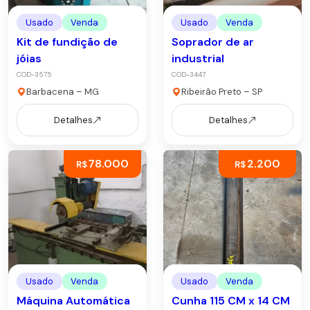
Usado
Venda
Usado
Venda
Kit de fundição de
Soprador de ar
jóias
industrial
COD-3575
COD-3447
Barbacena – MG
Ribeirão Preto – SP
Detalhes
Detalhes
78.000
2.200
R$
R$
Usado
Venda
Usado
Venda
Máquina Automática
Cunha 115 CM x 14 CM