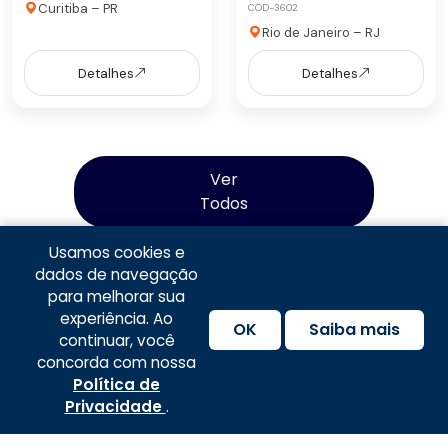
Curitiba – PR
COD-3602
Rio de Janeiro – RJ
Detalhes
Detalhes
Ver
Todos
Usamos cookies e
dados de navegação
para melhorar sua
experiência. Ao
OK
Saiba mais
continuar, você
concorda com nossa
Política de Privacidade
|
Termos e Condições de
Política de
Fale com anunciante
Compartilhar
Uso
|
Política de Frete
|
Política de
Privacidade
.
Devolução/Troca