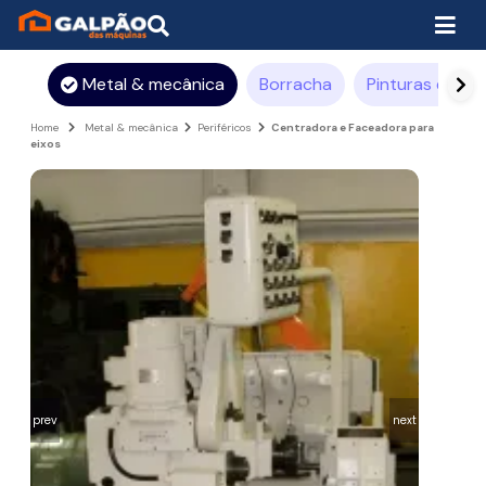
Metal & mecânica
Borracha
Pinturas e rev
Home
Metal & mecânica
Periféricos
Centradora e Faceadora para
eixos
prev
next