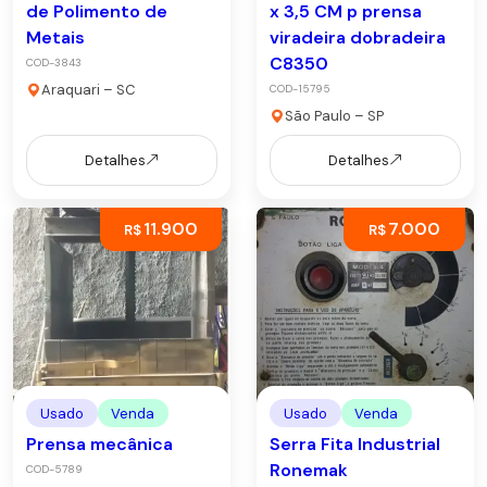
de Polimento de
x 3,5 CM p prensa
Metais
viradeira dobradeira
C8350
COD-3843
Araquari – SC
COD-15795
São Paulo – SP
Detalhes
Detalhes
11.900
7.000
R$
R$
Usado
Venda
Usado
Venda
Prensa mecânica
Serra Fita Industrial
Ronemak
COD-5789